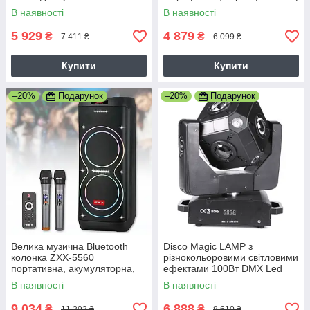
bluetooth, 2 радіомікрофони
В наявності
В наявності
для караоке, Потужність 300
Вт, чорна
5 929
4 879
₴
₴
7 411 ₴
6 099 ₴
Купити
Купити
–20%
Подарунок
–20%
Подарунок
Велика музична Bluetooth
Disco Magic LAMP з
колонка ZXX-5560
різнокольоровими світловими
портативна, акумуляторна,
ефектами 100Вт DMX Led
Потужність 400 Вт, 2
head 0311
В наявності
В наявності
мікрофони, пульт, чорна
9 034
6 888
₴
₴
11 293 ₴
8 610 ₴