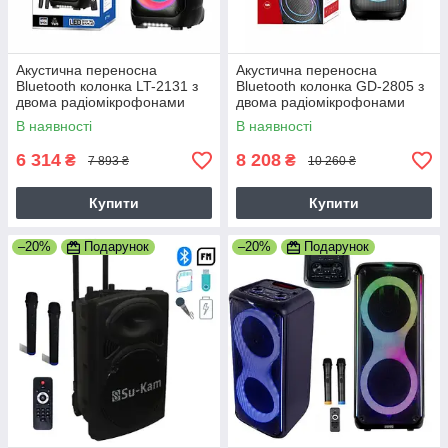
Акустична переносна
Акустична переносна
Bluetooth колонка LT-2131 з
Bluetooth колонка GD-2805 з
двома радіомікрофонами
двома радіомікрофонами
2*8" 60 Вт FM, USB, AUX,
2*8" 60 Вт FM, USB, AUX,
В наявності
В наявності
RGB (380 x 370 x 847 мм)
RGB (375*363*825 мм)
6 314
8 208
₴
₴
7 893 ₴
10 260 ₴
Купити
Купити
–20%
Подарунок
–20%
Подарунок