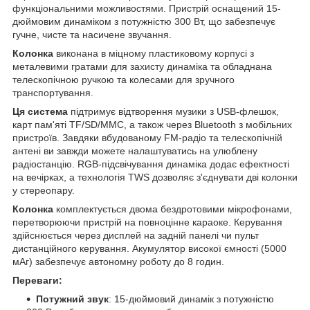
функціональними можливостями. Пристрій оснащений 15-
дюймовим динаміком з потужністю 300 Вт, що забезпечує
гучне, чисте та насичене звучання.
Колонка
виконана в міцному пластиковому корпусі з
металевими гратами для захисту динаміка та обладнана
телескопічною ручкою та колесами для зручного
транспортування.
Ця система
підтримує відтворення музики з USB-флешок,
карт пам'яті TF/SD/MMC, а також через Bluetooth з мобільних
пристроїв. Завдяки вбудованому FM-радіо та телескопічній
антені ви завжди можете налаштуватись на улюблену
радіостанцію. RGB-підсвічування динаміка додає ефектності
на вечірках, а технологія TWS дозволяє з'єднувати дві колонки
у стереопару.
Колонка
комплектується двома бездротовими мікрофонами,
перетворюючи пристрій на повноцінне караоке. Керування
здійснюється через дисплей на задній панелі чи пульт
дистанційного керування. Акумулятор високої ємності (5000
мАг) забезпечує автономну роботу до 8 годин.
Переваги:
Потужний звук
: 15-дюймовий динамік з потужністю