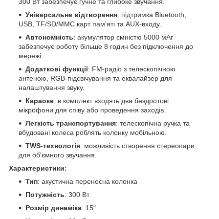
300 Вт забезпечує гучне та глибоке звучання.
Універсальне відтворення
: підтримка Bluetooth,
USB, TF/SD/MMC карт пам'яті та AUX-входу.
Автономність
: акумулятор ємністю 5000 мАг
забезпечує роботу більше 8 годин без підключення до
мережі.
Додаткові функції
: FM-радіо з телескопічною
антеною, RGB-підсвічування та еквалайзер для
налаштування звуку.
Караоке
: в комплект входять два бездротові
мікрофони для співу або проведення заходів.
Легкість транспортування
: телескопічна ручка та
вбудовані колеса роблять колонку мобільною.
TWS-технологія
: можливість створення стереопари
для об'ємного звучання.
Характеристики:
Тип
: акустична переносна колонка
Потужність
: 300 Вт
Розмір динаміка
: 15"