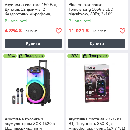
Акустична система 150 Ват,
Bluetooth-колонка
Динамік 12 дюймів, 2
Temeisheng 1056 з LED-
бездротових мікрофона,
підсвіткою, 80Вт, 2×10″
Караоке, Мікшер, USB Чорна
динаміками, караоке-
В наявності
В наявності
функцією, 2 мікрофони та
пультом ДУ
4 854
11 021
₴
₴
6 068 ₴
13 776 ₴
Купити
Купити
–20%
Подарунок
–20%
Подарунок
Акустична колонка з
Акустична система ZX-7781
акумулятором ZXX-1520 з
BT, Потужність 350 Вт, з
LED підсвічуванням і
мікрофоном, чорна (ZX 7781)