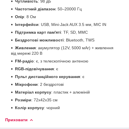
Чутливість
: 98 дБ
Частотний діапазон
: 50–20000 Гц
Опір
: 8 Ом
Інтерфейси
: USB, Mini-Jack AUX 3.5 мм, MIC IN
Підтримка карт пам'яті
: TF, SD, MMC
Бездротові можливості
: Bluetooth, TWS
Живлення
: акумулятор (12V, 5000 мАг) + живлення
від мережі 220 В
FM-радіо
: є, з телескопічною антеною
RGB-підсвічування
: є
Пульт дистанційного керування
: є
Мікрофони
: 2 бездротові
Матеріал корпусу
: пластик + алюміній
Розміри
: 72х42х35 см
Колір корпусу
: чорний
Приховати