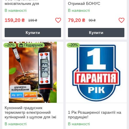
мінісвітильник для
Отримай БОНУС
повербанка ноутбука
В наявності
В наявності
159,20
79,20
₴
₴
199 ₴
99 ₴
Купити
Купити
–20%
Подарунок
–20%
Кухонний градусник
термометр електронний
1 Рік Розширеної гарантії на
кулінарний з щупом для їжі
продукцію!
(-50...+300 oC) C функцеями
В наявності
В наявності
Hold, C/F Max/