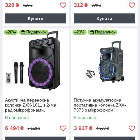
328
312
₴
₴
410 ₴
390 ₴
Купити
Купити
–20%
Подарунок
–20%
Подарунок
Акустична переносна
Потужна акумуляторна
колонка ZXX-1011 з 2-ма
портативна колонка ZXX-
радіомікрофонами,
7373 з мікрофоном,
Потужність 300Вт, 15",
Потужність 40Вт, 53х35х28см,
В наявності
В наявності
45х72х36см,
з караоке
USB/SD/FM/BT/2MIC/ДК,
6 494
3 917
₴
₴
8 118 ₴
4 897 ₴
чорна