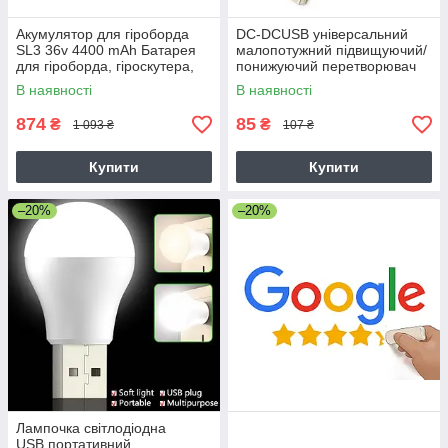
Акумулятор для гіроборда
DC-DCUSB універсальний
SL3 36v 4400 mAh Батарея
малопотужний підвищуючий/
для гіроборда, гіроскутера,
понижуючий перетворювач
міні сигвея
напруги стабілізатор WX-
В наявності
В наявності
6423 5v to 3.3V 9V 12V 24V
3W
874
85
₴
₴
1 093 ₴
107 ₴
Купити
Купити
–20%
–20%
Лампочка світлодіодна
USB портативний