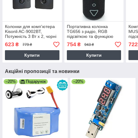
Колонки для комп'ютера
Портативна колонка
Комп
Kisonli AC-9002BT,
TG656 з радіо, RGB
MUSI
Потужність 3 Вт х 2, чорні
підсвіткою та функцією
підс
гучного зв'язку, Потужність
наст
623
754
722
₴
₴
779 ₴
943 ₴
16Вт, 15,7х8,5х7,0 см,
Поту
чорна
Купити
Купити
Акційні пропозиції та новинки
–20%
Подарунок
–20%