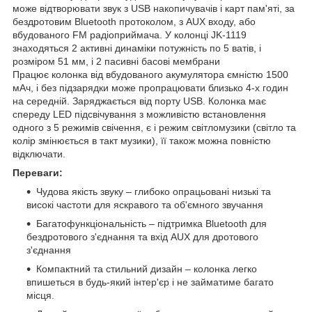
може відтворювати звук з USB накопичувачів і карт пам'яті, за
бездротовим Bluetooth протоколом, з AUX входу, або
вбудованого FM радіоприймача. У колонці JK-1119
знаходяться 2 активні динаміки потужність по 5 ватів, і
розміром 51 мм, і 2 пасивні басові мембрани
Працює колонка від вбудованого акумулятора ємністю 1500
мАч, і без підзарядки може пропрацювати близько 4-х годин
на середній. Заряджається від порту USB. Колонка має
спереду LED підсвічування з можливістю встановлення
одного з 5 режимів свічення, є і режим світломузики (світло та
колір змінюється в такт музики), її також можна повністю
відключати.
Переваги:
Чудова якість звуку – глибоко опрацьовані низькі та
високі частоти для яскравого та об'ємного звучання
Багатофункціональність – підтримка Bluetooth для
бездротового з'єднання та вхід AUX для дротового
з'єднання
Компактний та стильний дизайн – колонка легко
впишеться в будь-який інтер'єр і не займатиме багато
місця.