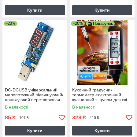
Купити
Купити
–20%
–20%
Подарунок
DC-DCUSB універсальний
Кухонний градусник
малопотужний підвищуючий/
термометр електронний
понижуючий перетворювач
кулінарний з щупом для їжі
напруги стабілізатор WX-
(-50...+300 oC) C функцеями
В наявності
В наявності
6423 5v to 3.3V 9V 12V 24V
Hold, C/F Max/
3W
85
328
₴
₴
107 ₴
410 ₴
Купити
Купити