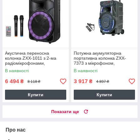
Акустична переносна
Потужна акумуляторна
колонка ZXX-1011 з 2-ма
портативна колонка ZXX-
радіомікрофонами,
7373 з мікрофоном,
Потужність 300Вт, 15",
Потужність 40Вт, 53х35х28см,
В наявності
В наявності
45х72х36см,
з караоке
USB/SD/FM/BT/2MIC/ДК,
6 494
3 917
₴
₴
8 118 ₴
4 897 ₴
чорна
Купити
Купити
Показати ще
Про нас