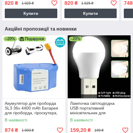
функцією гучного зв'язку,
функцією гучного
M12 
820
820
748
₴
₴
1 025 ₴
1 025 ₴
Потужність 5Вт, 19,2 х8,
зв'язку,Потужність 10Вт,
см) 
2х7, 6 см,
7,8х18,2х7,5 см, чорна
Купити
Купити
Акційні пропозиції та новинки
–20%
Подарунок
–20%
Акумулятор для гіроборда
Лампочка світлодіодна
SL3 36v 4400 mAh Батарея
USB портативний
для гіроборда, гіроскутера,
мінісвітильник для
міні сигвея
повербанка ноутбука
В наявності
В наявності
874
159,20
₴
₴
1 093 ₴
199 ₴