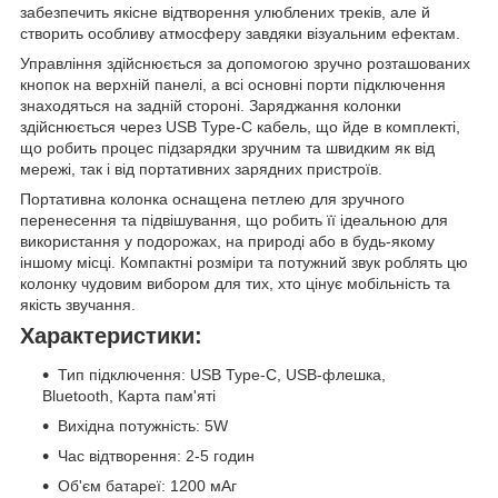
забезпечить якісне відтворення улюблених треків, але й
створить особливу атмосферу завдяки візуальним ефектам.
Управління здійснюється за допомогою зручно розташованих
кнопок на верхній панелі, а всі основні порти підключення
знаходяться на задній стороні. Заряджання колонки
здійснюється через USB Type-C кабель, що йде в комплекті,
що робить процес підзарядки зручним та швидким як від
мережі, так і від портативних зарядних пристроїв.
Портативна колонка оснащена петлею для зручного
перенесення та підвішування, що робить її ідеальною для
використання у подорожах, на природі або в будь-якому
іншому місці. Компактні розміри та потужний звук роблять цю
колонку чудовим вибором для тих, хто цінує мобільність та
якість звучання.
Характеристики:
Тип підключення: USB Type-C, USB-флешка,
Bluetooth, Карта пам'яті
Вихідна потужність: 5W
Час відтворення: 2-5 годин
Об'єм батареї: 1200 мАг