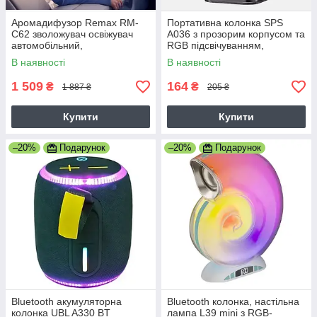
Аромадифузор Remax RM-
Портативна колонка SPS
C62 зволожувач освіжувач
A036 з прозорим корпусом та
автомобільний,
RGB підсвічуванням,
ароматизатор в машину
юпотужність 5 Вт, чорна
В наявності
В наявності
1 509
164
₴
₴
1 887 ₴
205 ₴
Купити
Купити
–20%
Подарунок
–20%
Подарунок
Bluetooth акумуляторна
Bluetooth колонка, настільна
колонка UBL A330 BT
лампа L39 mini з RGB-