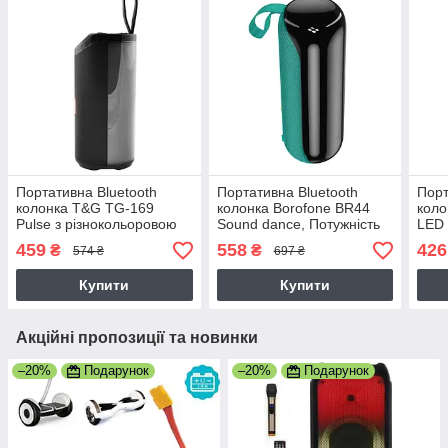
Портативна Bluetooth
Портативна Bluetooth
Порт
колонка T&G TG-169
колонка Borofone BR44
коло
Pulse з різнокольоровою
Sound dance, Потужність
LED 
підсвіткою, гучний зв'язок,
10Вт, RGB-підсвічування,
Поту
459
558
426
₴
₴
574 ₴
697 ₴
Потужність 10Вт, чорна
чорна
Купити
Купити
Акційні пропозиції та новинки
–20%
Подарунок
–20%
Подарунок