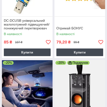
DC-DCUSB універсальний
малопотужний підвищуючий/
понижуючий перетворювач
Отримай БОНУС
напруги стабілізатор WX-
В наявності
В наявності
6423 5v to 3.3V 9V 12V 24V
3W
85
79,20
₴
₴
107 ₴
99 ₴
Купити
Купити
–20%
–20%
Подарунок