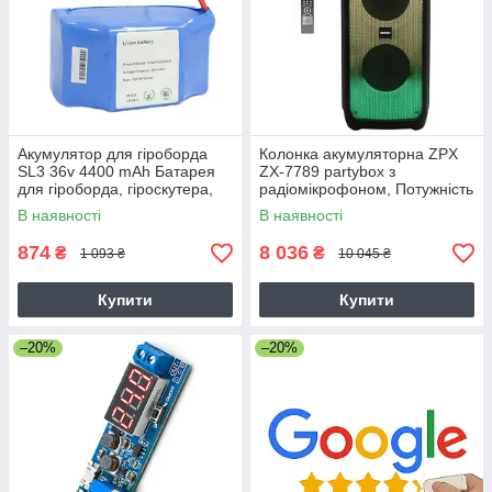
Акумулятор для гіроборда
Колонка акумуляторна ZPX
SL3 36v 4400 mAh Батарея
ZX-7789 partybox з
для гіроборда, гіроскутера,
радіомікрофоном, Потужність
міні сигвея
270Вт, USB/BT/FM/TWS,
В наявності
В наявності
чорна
874
8 036
₴
₴
1 093 ₴
10 045 ₴
Купити
Купити
–20%
–20%