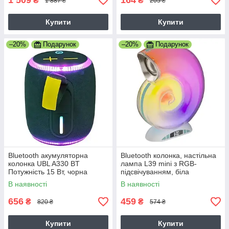
1 509
164
₴
₴
1 887 ₴
205 ₴
Купити
Купити
–20%
Подарунок
–20%
Подарунок
Bluetooth акумуляторна
Bluetooth колонка, настільна
колонка UBL A330 BT
лампа L39 mini з RGB-
Потужність 15 Вт, чорна
підсвічуванням, біла
В наявності
В наявності
656
459
₴
₴
820 ₴
574 ₴
Купити
Купити