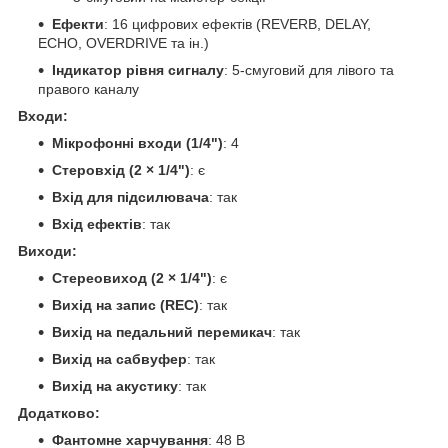
Ефекти
: 16 цифрових ефектів (REVERB, DELAY,
ECHO, OVERDRIVE та ін.)
Індикатор рівня сигналу
: 5-смуговий для лівого та
правого каналу
Входи:
Мікрофонні входи (1/4")
: 4
Стеровхід (2 × 1/4")
: є
Вхід для підсилювача
: так
Вхід ефектів
: так
Виходи:
Стереовиход (2 × 1/4")
: є
Вихід на запис (REC)
: так
Вихід на педальний перемикач
: так
Вихід на сабвуфер
: так
Вихід на акустику
: так
Додатково:
Фантомне харчування
: 48 В