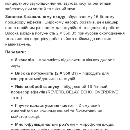
концертного звукопідсилення, звукозапису та репетицій,
забезпечуючи чистий та якісний звук.
Завдяки 8-канальному входу
, вбудованому 16-бітному
процесору ефектів і широкому набору роз'ємів, цей мікшер
стане надійним рішенням для студійної та сценічної роботи.
Висока вихідна потужність 2 × 350 Вт, примусове охолодження
та захист від перегріву роблять його стійким до високих
навантажень.
Переваги:
8 каналів
– можливість підключення кількох джерел
звуку.
Висока потужність (2 × 350 Вт)
– підходить для
концертних майданчиків та студій.
Якісна обробка звуку
– вбудований 16-бітовий
процесор ефектів (REVERB, DELAY, ECHO, OVERDRIVE
та ін.).
Гнучке налаштування частот
– 2-смуговий
еквалайзер на кожному каналі та 5-смуговий на
майстер-секції.
Многофункціональні роз'єми
– мікрофонні входи,
стереовходи, вихід на запис, виходи на акустику та