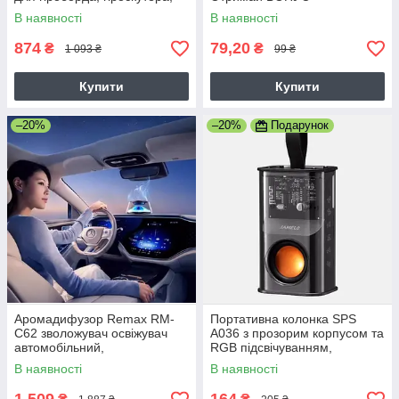
міні сигвея
В наявності
В наявності
874
79,20
₴
₴
1 093 ₴
99 ₴
Купити
Купити
–20%
–20%
Подарунок
Аромадифузор Remax RM-
Портативна колонка SPS
C62 зволожувач освіжувач
A036 з прозорим корпусом та
автомобільний,
RGB підсвічуванням,
ароматизатор в машину
юпотужність 5 Вт, чорна
В наявності
В наявності