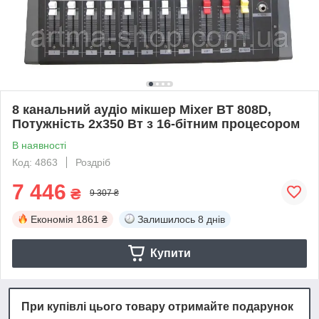
8 канальний аудіо мікшер Mixer BT 808D,
Потужність 2x350 Вт з 16-бітним процесором
В наявності
Код: 4863
Роздріб
7 446
₴
9 307 ₴
Економія
1861 ₴
Залишилось
8 днів
Купити
При купівлі цього товару отримайте подарунок