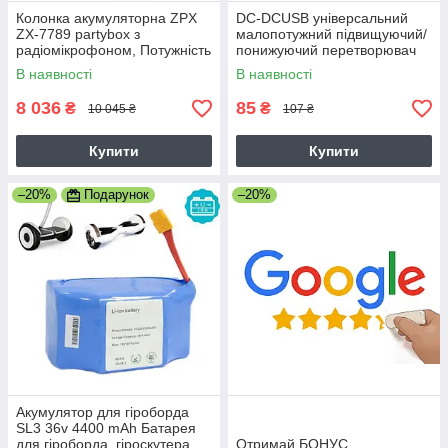
Колонка акумуляторна ZPX
DC-DCUSB універсальний
ZX-7789 partybox з
малопотужний підвищуючий/
радіомікрофоном, Потужність
понижуючий перетворювач
270Вт, USB/BT/FM/TWS,
напруги стабілізатор WX-
В наявності
В наявності
чорна
6423 5v to 3.3V 9V 12V 24V
3W
8 036
85
₴
₴
10 045 ₴
107 ₴
Купити
Купити
–20%
Подарунок
–20%
Акумулятор для гіроборда
SL3 36v 4400 mAh Батарея
для гіроборда, гіроскутера,
Отримай БОНУС