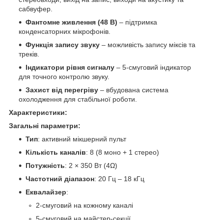
сабвуфер.
Фантомне живлення (48 В)
– підтримка
конденсаторних мікрофонів.
Функція запису звуку
– можливість запису міксів та
треків.
Індикатори рівня сигналу
– 5-смуговий індикатор
для точного контролю звуку.
Захист від перегріву
– вбудована система
охолодження для стабільної роботи.
Характеристики:
Загальні параметри:
Тип
: активний мікшерний пульт
Кількість каналів
: 8 (8 моно + 1 стерео)
Потужність
: 2 × 350 Вт (4Ω)
Частотний діапазон
: 20 Гц – 18 кГц
Еквалайзер
:
2-смуговий на кожному каналі
5-смуговий на майстер-секції