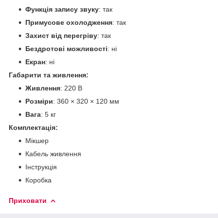
Функція запису звуку
: так
Примусове охолодження
: так
Захист від перегріву
: так
Бездротові можливості
: ні
Екран
: ні
Габарити та живлення:
Живлення
: 220 В
Розміри
: 360 × 320 × 120 мм
Вага
: 5 кг
Комплектація:
Мікшер
Кабель живлення
Інструкція
Коробка
Приховати