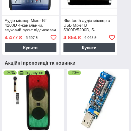
Аудіо мікшер Mixer BT
Bluetooth аудіо мікшер з
4200D 4-канальний,
USB Mixer BT
звуковий пульт підсилювач
5300D/5200D, 5-
з Bluetooth
канальний вхід, чорний
4 477
4 854
₴
₴
5 597 ₴
6 068 ₴
Купити
Купити
Акційні пропозиції та новинки
–20%
Подарунок
–20%