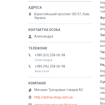
Ho
муз
той
Берестейський проспект 80/57, Київ,
Україна
Фу
Зав
дод
За
Александра
Нія
кол
Ча
+380 (63) 258-06-98
На
Олександра
На
+380 (96) 258-06-98
Hop
Анастасія
вит
Су
Нез
Магазин Трендовых товарів АС
см
http://artma-shop.com.ua
Нез
Blu
artem.tomashevsky@ukr.net