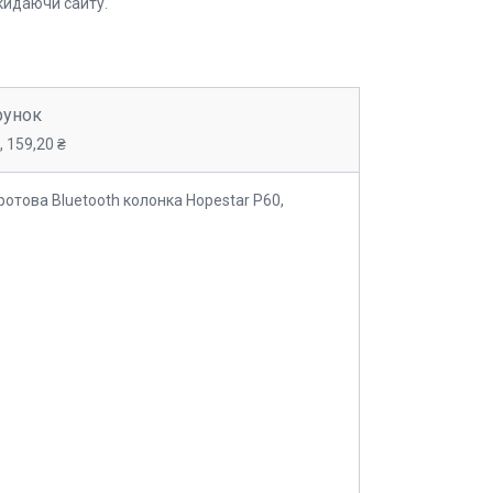
кидаючи сайту.
рунок
 159,20 ₴
отова Bluetooth колонка Hopestar P60,