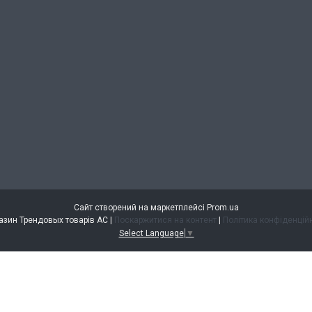
Сайт створений на маркетплейсі
Prom.ua
Магазин Трендовых товарів АС |
Поскаржитися на контент
|
Політика конфіденцій
Select Language
▼