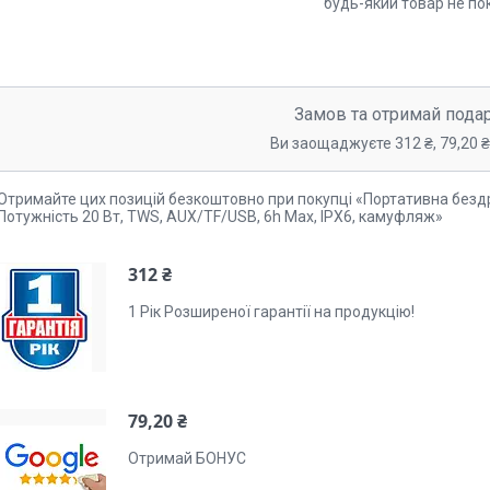
будь-який товар не по
Замов та отримай пода
Ви заощаджуєте 312 ₴, 79,20 ₴,
Отримайте цих позицій безкоштовно при покупці «Портативна бездр
Потужність 20 Вт, TWS, AUX/TF/USB, 6h Max, IPX6, камуфляж»
312 ₴
1 Рік Розширеної гарантії на продукцію!
79,20 ₴
Отримай БОНУС