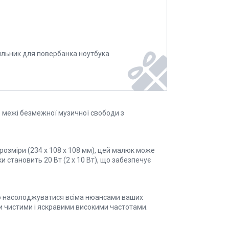
ильник для повербанка ноутбука
те межі безмежної музичної свободи з
розміри (234 x 108 x 108 мм), цей малюк може
 становить 20 Вт (2 x 10 Вт), що забезпечує
ою насолоджуватися всіма нюансами ваших
чи чистими і яскравими високими частотами.