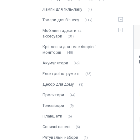
Лампи для гкль-лаку
4
Товари для бізнесу
117
Мобільні гаджети та
аксесуари
31
Кріплення для телевізорів і
моніторів
48
Акумулятори
45
Електроінструмент
68
Декор для дому
9
Проектори
44
Телевізори
9
Планшети
5
Сонячні панелі
5
Рятувальні набори
1