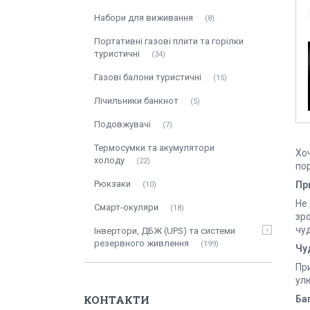
Набори для виживання
8
Портативні газові плити та горілки
туристичні
34
Газові балони туристичні
15
Лічильники банкнот
5
Подовжувачі
7
Термосумки та акумулятори
Хоч
холоду
22
по
Рюкзаки
Пр
10
Не
Смарт-окуляри
18
зро
чуд
Інвертори, ДБЖ (UPS) та системи
резервного живлення
199
Чу
Пр
ул
КОНТАКТИ
Ба