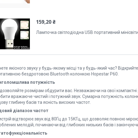
159,20 ₴
Лампочка світлодіодна USB портативний мінісвіт
ете якісного звуку у будь-якому місці та у будь-який час? Відкрий
ртативною бездротовою Bluetooth колонкою Hopestar P60.
иголомшлива потужність
 дозволяйте розмірам обдурити вас. Незважаючи на свої компактні 
бити вражаюче чистий і потужний звук. Сумарна потужність колонки
ову глибину басів та ясність високих частот.
довий діапазон частот
истрій відтворює звук від 80Гц до 15КГц, що дозволяє повною мір
юблених мелодій, починаючи від глибоких низьких басів і закінчую
гатофункціональність