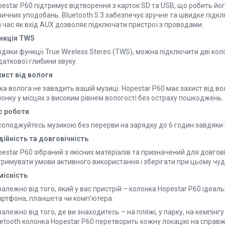
pestar P60 підтримує відтворення з карток SD та USB, що робить й
ичних уподобань. Bluetooth 5.3 забезпечує зручне та швидке підклю
 час як вхід AUX дозволяє підключати пристрої з проводами.
нкція TWS
дяки функції True Wireless Stereo (TWS), можна підключити дві ко
аткової глибини звуку.
хист від вологи
ка волога не завадить вашій музиці. Hopestar P60 має захист від 
онку у місцях з високим рівнем вологості без остраху пошкоджень.
с роботи
солоджуйтесь музикою без перерви на зарядку до 6 годин завдяки
дійність та довговічність
estar P60 зібраний з якісних матеріалів та призначений для довгов
римувати умови активного використання і зберігати при цьому чудо
місність
алежно від того, який у вас пристрій – колонка Hopestar P60 ідеал
артфона, планшета чи комп'ютера.
алежно від того, де ви знаходитесь – на пляжі, у парку, на кемпінг
etooth колонка Hopestar P60 перетворить кожну локацію на справжн