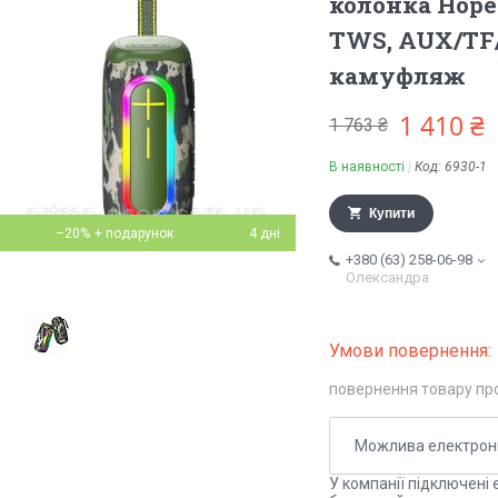
колонка Hopes
TWS, AUX/TF/
камуфляж
1 410 ₴
1 763 ₴
В наявності
Код:
6930-1
Купити
–20%
4 дні
+380 (63) 258-06-98
Олександра
повернення товару пр
У компанії підключені 