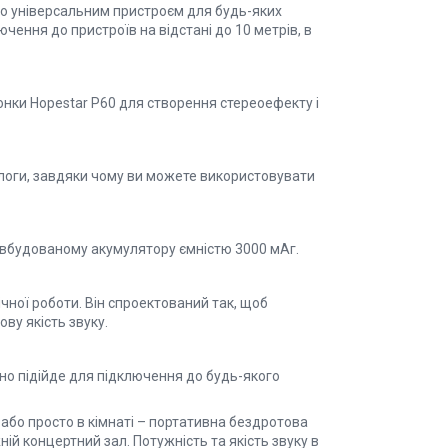
ого універсальним пристроєм для будь-яких
чення до пристроїв на відстані до 10 метрів, в
лонки Hopestar P60 для створення стереоефекту і
вологи, завдяки чому ви можете використовувати
 вбудованому акумулятору ємністю 3000 мАг.
ічної роботи. Він спроектований так, щоб
ву якість звуку.
ьно підійде для підключення до будь-якого
у або просто в кімнаті – портативна бездротова
ій концертний зал. Потужність та якість звуку в