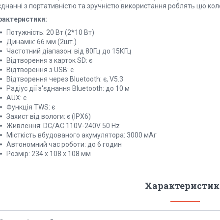
єднанні з портативністю та зручністю використання роблять цю ко
рактеристики:
Потужність: 20 Вт (2*10 Вт)
Динамік: 66 мм (2шт.)
Частотний діапазон: від 80Гц до 15КГц
Відтворення з карток SD: є
Відтворення з USB: є
Відтворення через Bluetooth: є, V5.3
Радіус дії з'єднання Bluetooth: до 10 м
AUX: є
Функція TWS: є
Захист від вологи: є (IPX6)
Живлення: DC/AC 110V-240V 50 Hz
Місткість вбудованого акумулятора: 3000 мАг
Автономний час роботи: до 6 годин
Розмір: 234 х 108 х 108 мм
Характеристик