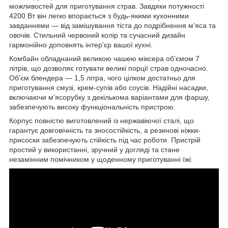
можливостей для приготування страв. Завдяки потужності
4200 Вт він легко впорається з будь-якими кухонними
завданнями — від замішування тіста до подрібнення м’яса та
овочів. Стильний червоний колір та сучасний дизайн
гармонійно доповнять інтер'єр вашої кухні.
Комбайн обладнаний великою чашею міксера об’ємом 7
літрів, що дозволяє готувати великі порції страв одночасно.
Об’єм блендера — 1,5 літра, чого цілком достатньо для
приготування смузі, крем-супів або соусів. Надійні насадки,
включаючи мʼясорубку з декількома варіантами для фаршу,
забезпечують високу функціональність пристрою.
Корпус повністю виготовлений із нержавіючої сталі, що
гарантує довговічність та зносостійкість, а резинові ніжки-
присоски забезпечують стійкість під час роботи. Пристрій
простий у використанні, зручний у догляді та стане
незамінним помічником у щоденному приготуванні їжі.