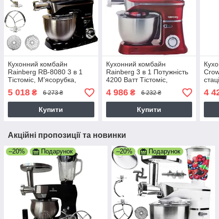
Кухонний комбайн
Кухонний комбайн
Кухо
Rainberg RB-8080 3 в 1
Rainberg 3 в 1 Потужність
Crow
Тістоміс, М'ясорубка,
4200 Ватт Тістоміс,
стац
Блендер (4200 Вт) 5B
М'ясорубка, Блендер
план
5 018
4 986
4 4
₴
₴
6 273 ₴
6 232 ₴
Міксер RB-8080 Червоний
тіст
6 ре
Купити
Купити
Акційні пропозиції та новинки
–20%
Подарунок
–20%
Подарунок