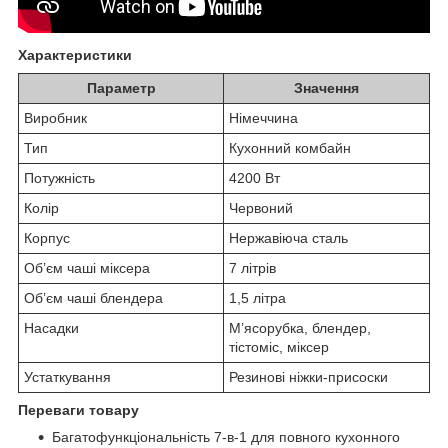
Характеристики
Параметр
Значення
Виробник
Німеччина
Тип
Кухонний комбайн
Потужність
4200 Вт
Колір
Червоний
Корпус
Нержавіюча сталь
Обʼєм чаші міксера
7 літрів
Обʼєм чаші блендера
1,5 літра
Насадки
М’ясорубка, блендер,
тістоміс, міксер
Устаткування
Резинові ніжки-присоски
Переваги товару
Багатофункціональність 7-в-1 для повного кухонного