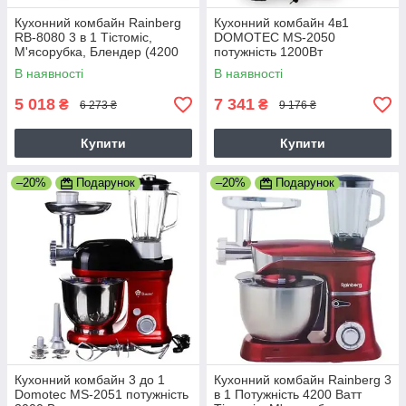
Кухонний комбайн Rainberg
Кухонний комбайн 4в1
RB-8080 3 в 1 Тістоміс,
DOMOTEC MS-2050
М'ясорубка, Блендер (4200
потужність 1200Вт
Вт) 5B
В наявності
В наявності
5 018
7 341
₴
₴
6 273 ₴
9 176 ₴
Купити
Купити
–20%
Подарунок
–20%
Подарунок
Кухонний комбайн 3 до 1
Кухонний комбайн Rainberg 3
Domotec MS-2051 потужність
в 1 Потужність 4200 Ватт