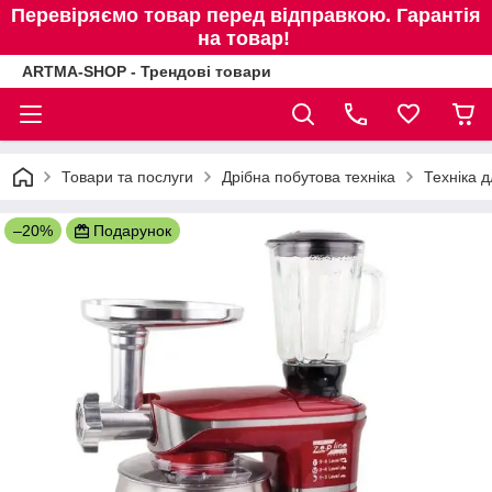
Перевіряємо товар перед відправкою. Гарантія
на товар!
ARTMA-SHOP - Трендові товари
Товари та послуги
Дрібна побутова техніка
Техніка д
–20%
Подарунок