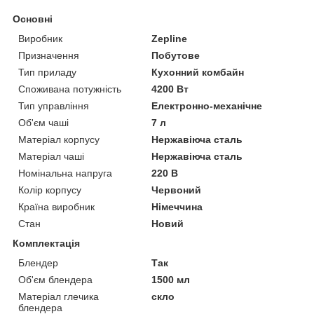
Основні
Виробник
Zepline
Призначення
Побутове
Тип приладу
Кухонний комбайн
Споживана потужність
4200 Вт
Тип управління
Електронно-механічне
Об'єм чаші
7 л
Матеріал корпусу
Нержавіюча сталь
Матеріал чаші
Нержавіюча сталь
Номінальна напруга
220 В
Колір корпусу
Червоний
Країна виробник
Німеччина
Стан
Новий
Комплектація
Блендер
Так
Об'єм блендера
1500 мл
Матеріал глечика
скло
блендера