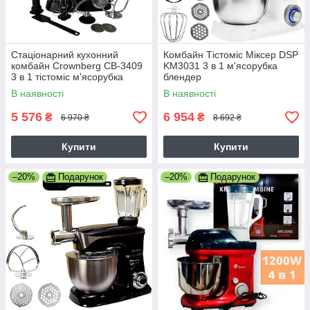
Стаціонарний кухонний
Комбайн Тістоміс Міксер DSP
комбайн Crownberg СВ-3409
KM3031 3 в 1 м'ясорубка
3 в 1 тістоміс м'ясорубка
блендер
блендер із чашею 5 л 2600 Вт
В наявності
В наявності
5 576
6 954
₴
₴
6 970 ₴
8 692 ₴
Купити
Купити
–20%
Подарунок
–20%
Подарунок