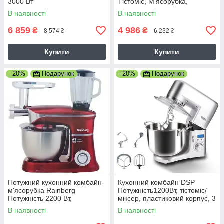
3000 Вт
Тістоміс, М'ясорубка,
Блендер Міксер RB-8080
В наявності
В наявності
Червоний
6 859
4 986
₴
₴
8 574 ₴
6 232 ₴
Купити
Купити
–20%
Подарунок
–20%
Подарунок
Потужний кухонний комбайн-
Кухонний комбайн DSP
м'ясорубка Rainberg
Потужність1200Вт, тістоміс/
Потужність 2200 Вт,
міксер, пластиковий корпус, 3
металевий, тестоміс,
насадки, сріблястий
В наявності
В наявності
червоний (RB-8080)
(KM3032)