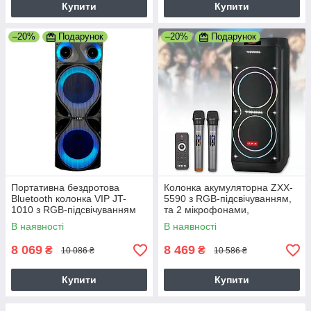
Купити
Купити
–20%
Подарунок
–20%
Подарунок
Портативна бездротова
Колонка акумуляторна ZXX-
Bluetooth колонка VIP JT-
5590 з RGB-підсвічуванням,
1010 з RGB-підсвічуванням
та 2 мікрофонами,
та 2-ма мікрофонами на
Потужність 400Вт, 2х10",
В наявності
В наявності
колесах, 7Ah, 40000W,
TWS/FM/USB/TF/BT/REC/LED
/2MIC
8 069
8 469
₴
₴
10 086 ₴
10 586 ₴
Купити
Купити