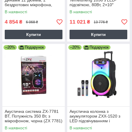
Динамік 12 дюймів, 2
Temeisheng 1056 з LED-
бездротових мікрофона,
підсвіткою, 80Вт, 2×10″
Караоке, Мікшер, USB Чорна
динаміками, караоке-
В наявності
В наявності
функцією, 2 мікрофони та
пультом ДУ
4 854
11 021
₴
₴
6 068 ₴
13 776 ₴
Купити
Купити
–20%
Подарунок
–20%
Подарунок
Акустична система ZX-7781
Акустична колонка з
BT, Потужність 350 Вт, з
акумулятором ZXX-1520 з
мікрофоном, чорна (ZX 7781)
LED підсвічуванням і
bluetooth, 2 радіомікрофони
В наявності
В наявності
для караоке, Потужність 300