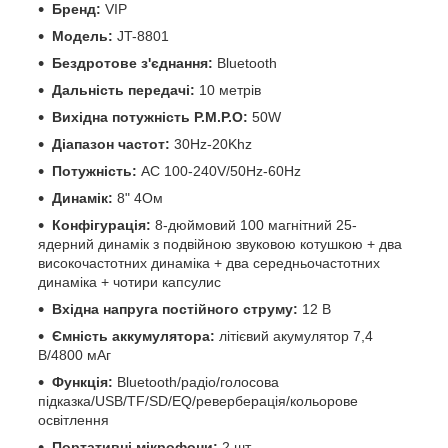
Бренд:
VIP
Модель:
JT-8801
Бездротове з'єднання:
Bluetooth
Дальність передачі:
10 метрів
Вихідна потужність P.M.P.O:
50W
Діапазон частот:
30Hz-20Khz
Потужність:
AC 100-240V/50Hz-60Hz
Динамік:
8" 4Ом
Конфігурація:
8-дюймовий 100 магнітний 25-
ядерний динамік з подвійною звуковою котушкою + два
високочастотних динаміка + два середньочастотних
динаміка + чотири капсулис
Вхідна напруга постійного струму:
12 В
Ємність аккумулятора:
літієвий акумулятор 7,4
В/4800 мАг
Функція:
Bluetooth/радіо/голосова
підказка/USB/TF/SD/EQ/реверберація/кольорове
освітлення
Портативні мікрофони:
2 шт