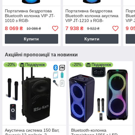
Портативна бездротова
Портативна бездротова
Порт
Bluetooth колонка VIP JT-
Bluetooth колонка акустика
Blue
1010 з RGB-
VIP JT-1210 з RGB-
VIP 
підсвічуванням та 2-ма
підсвічуванням та 2-ма
підс
8 069
7 938
9 0
₴
₴
10 086 ₴
9 922 ₴
мікрофонами на колесах,
мікрофонами на колесах
мікр
7Ah, 40000W,
караоке, 7Ah,
кара
Купити
Купити
Акційні пропозиції та новинки
–20%
Подарунок
–20%
Подарунок
Акустична система 150 Ват,
Bluetooth-колонка