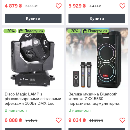
Вт, чорна
4 879
5 929
₴
₴
6 099 ₴
7 411 ₴
Купити
Купити
–20%
Подарунок
–20%
Подарунок
Disco Magic LAMP з
Велика музична Bluetooth
різнокольоровими світловими
колонка ZXX-5560
ефектами 100Вт DMX Led
портативна, акумуляторна,
head 0311
Потужність 400 Вт, 2
В наявності
В наявності
мікрофони, пульт, чорна
6 888
9 034
₴
₴
8 610 ₴
11 293 ₴