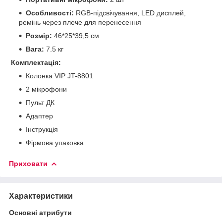
Особливості:
RGB-підсвічування, LED дисплей,
ремінь через плече для перенесення
Розмір:
46*25*39,5 см
Вага:
7.5 кг
Комплектація:
Колонка VIP JT-8801
2 мікрофони
Пульт ДК
Адаптер
Інструкція
Фірмова упаковка
Приховати
Характеристики
Основні атрибути