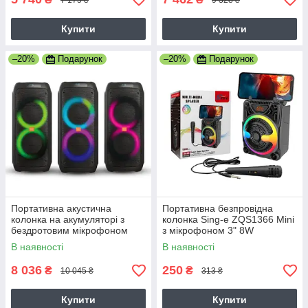
Купити
Купити
–20%
Подарунок
–20%
Подарунок
Портативна акустична
Портативна безпровідна
колонка на акумуляторі з
колонка Sing-e ZQS1366 Mini
бездротовим мікрофоном
з мікрофоном 3" 8W
ZX-7789 400W 10"х2
1200mAh
В наявності
В наявності
USB/FM/Bluetooth
RGB/USB/FM/Bluetooth
8 036
250
₴
₴
10 045 ₴
313 ₴
Купити
Купити