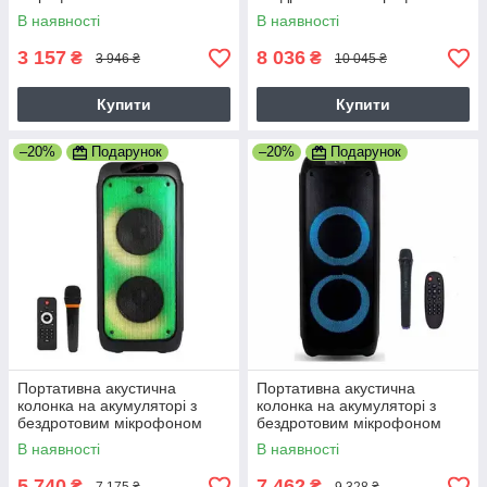
15" USB/FM/Bluetooth
ZX-7784 300W 10"х2
В наявності
В наявності
USB/FM/Bluetooth
3 157
8 036
₴
₴
3 946 ₴
10 045 ₴
Купити
Купити
–20%
Подарунок
–20%
Подарунок
Портативна акустична
Портативна акустична
колонка на акумуляторі з
колонка на акумуляторі з
бездротовим мікрофоном
бездротовим мікрофоном
ZX-7785 500W 8"х2
ZX-7786 300W 10"х2
В наявності
В наявності
USB/FM/Bluetooth
USB/FM/Bluetooth
5 740
7 462
₴
₴
7 175 ₴
9 328 ₴