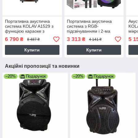
Портативна акустична
Портативна акустична
Акус
система KOLAV A1529 з
система з RGB-
KOL
функцією караоке з
підсвічуванням і 2-ма
мікр
мікрофоном, Потужність
мікрофонами Sing-e
40 В
6 790
3 313
5 1
₴
₴
8 487 ₴
4 141 ₴
60 Вт, чорна
ZQS12148 50W, 6000mAh
Купити
Купити
Акційні пропозиції та новинки
–20%
Подарунок
–20%
Подарунок