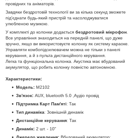
провідних та аніматорів.
Завдяки бездротовій технології ви за кілька секунд зможете
під'єднати будь-який пристрій та насолоджуватися
улюбленою музикою.
У комплекті до колонки додається
бездротовий мікрофон
.
Все управління знаходиться на передній панелі, що дуже
зручно, якщо ви використовуєте колонку як систему караоке.
Управляти комбопідсилювачем можна не тільки з панелі
керування, а й з пульта дистанційного керування.
Легка та функціональна колонка. Акустика має вбудований
акумулятор, що робить колонку повністю автономною.
Характеристики:
Модель:
M2102
Зв'язок:
AUX, bluetooth 5.0 ,Аудіо провід
Підтримка Карт Пам'яті
: Так
Тип динаміка
: Зовнішній динамік
Дистанційне керування
: Так
Динамік:
2 шт. - 10"
Джерело живлення:
Вбудований акумулятор;