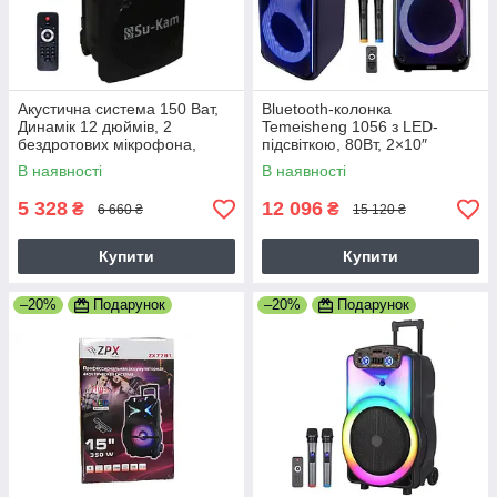
Акустична система 150 Ват,
Bluetooth-колонка
Динамік 12 дюймів, 2
Temeisheng 1056 з LED-
бездротових мікрофона,
підсвіткою, 80Вт, 2×10″
Караоке, Мікшер, USB Чорна
динаміками, караоке-
В наявності
В наявності
функцією, 2 мікрофони та
пультом ДУ
5 328
12 096
₴
₴
6 660 ₴
15 120 ₴
Купити
Купити
–20%
Подарунок
–20%
Подарунок