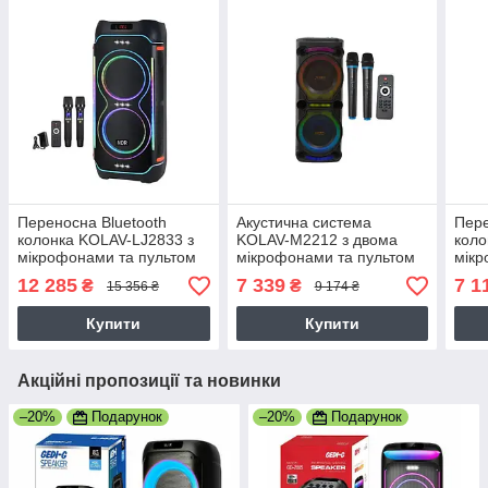
Переносна Bluetooth
Акустична система
Пере
колонка KOLAV-LJ2833 з
KOLAV-M2212 з двома
коло
мікрофонами та пультом
мікрофонами та пультом
мікр
Портативна акустика 80 Вт
Портативна акустика 40 Вт
Порт
12 285
7 339
7 1
₴
₴
15 356 ₴
9 174 ₴
8"
12"
8"
Купити
Купити
Акційні пропозиції та новинки
–20%
Подарунок
–20%
Подарунок