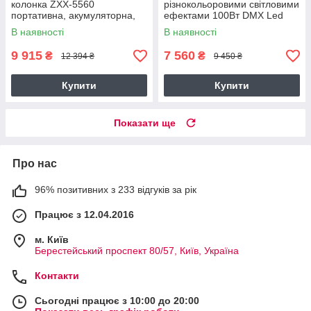
колонка ZXX-5560
різнокольоровими світловими
портативна, акумуляторна,
ефектами 100Вт DMX Led
Потужність 400 Вт, 2
head 0311
В наявності
В наявності
мікрофони, пульт, чорна
9 915
7 560
₴
₴
12 394 ₴
9 450 ₴
Купити
Купити
Показати ще
Про нас
96% позитивних з 233 відгуків за рік
Працює з 12.04.2016
м. Київ
Берестейський проспект 80/57, Київ, Україна
Контакти
Сьогодні працює з 10:00 до 20:00