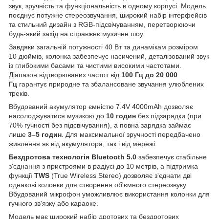
звук, зручність та функціональність в одному корпусі. Модель
поєднує потужне стереозвучання, широкий набір інтерфейсів
та стильний дизайн з RGB-підсвічуванням, перетворюючи
будь-який захід на справжнє музичне шоу.
Завдяки загальній потужності 40 Вт та динамікам розміром
10
дюймів, колонка забезпечує насичений, деталізований звук
із глибокими басами та чистими високими частотами.
Діапазон відтворюваних частот від
100 Гц до 20 000
Гц
гарантує природне та збалансоване звучання улюблених
треків.
Вбудований акумулятор ємністю 7.4V 4000mAh дозволяє
насолоджуватися музикою до
10 годин
без підзарядки (при
70% гучності без підсвічування), а повна зарядка займає
лише
3–5 годин
. Для максимальної зручності передбачено
живлення як від акумулятора, так і від мережі.
Бездротова технологія Bluetooth 5.0
забезпечує стабільне
з'єднання з пристроями в радіусі до 10 метрів, а підтримка
функції
TWS
(True Wireless Stereo) дозволяє з'єднати дві
однакові колонки для створення об'ємного стереозвуку.
Вбудований мікрофон уможливлює використання колонки для
гучного зв'язку або караоке.
Модель має широкий набір дротових та бездротових