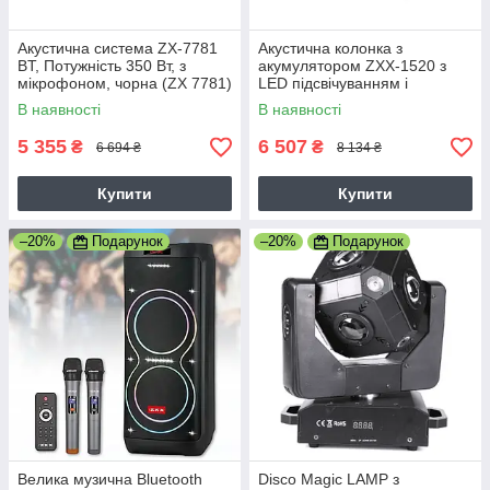
Акустична система ZX-7781
Акустична колонка з
BT, Потужність 350 Вт, з
акумулятором ZXX-1520 з
мікрофоном, чорна (ZX 7781)
LED підсвічуванням і
bluetooth, 2 радіомікрофони
В наявності
В наявності
для караоке, Потужність 300
Вт, чорна
5 355
6 507
₴
₴
6 694 ₴
8 134 ₴
Купити
Купити
–20%
Подарунок
–20%
Подарунок
Велика музична Bluetooth
Disco Magic LAMP з