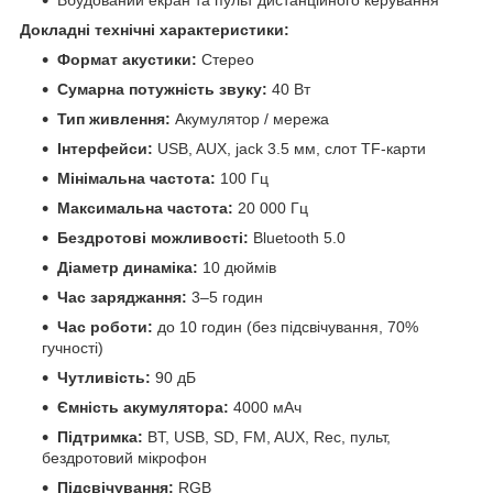
Докладні технічні характеристики:
Формат акустики:
Стерео
Сумарна потужність звуку:
40 Вт
Тип живлення:
Акумулятор / мережа
Інтерфейси:
USB, AUX, jack 3.5 мм, слот TF-карти
Мінімальна частота:
100 Гц
Максимальна частота:
20 000 Гц
Бездротові можливості:
Bluetooth 5.0
Діаметр динаміка:
10 дюймів
Час заряджання:
3–5 годин
Час роботи:
до 10 годин (без підсвічування, 70%
гучності)
Чутливість:
90 дБ
Ємність акумулятора:
4000 мАч
Підтримка:
BT, USB, SD, FM, AUX, Rec, пульт,
бездротовий мікрофон
Підсвічування:
RGB