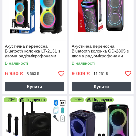
Акустична переносна
Акустична переносна
Bluetooth колонка LT-2131 з
Bluetooth колонка GD-2805 з
двома радіомікрофонами
двома радіомікрофонами
2*8" 60 Вт FM, USB, AUX,
2*8" 60 Вт FM, USB, AUX,
В наявності
В наявності
RGB (380 x 370 x 847 мм)
RGB (375*363*825 мм)
6 930
9 009
₴
₴
8 663 ₴
11 261 ₴
Купити
Купити
–20%
Подарунок
–20%
Подарунок