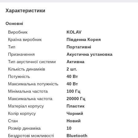
Характеристики
Основні
Виробник
KOLAV
Країна виробник
Південна Корея
Тип
Портативні
Призначення
Акустична установка
Тип акустичної системи
Активна
Кількість динаміків
2 шт.
Потужність
40 Вт
Максимальна потужність
40 Вт
Мінімальна частота
100 Гц
Максимальна частота
20000 Гц
Матеріал корпусу
Пластик
Колір корпусу
Чорний
Стан
Новий
Розмір динаміка
10
Бездротові можливості
Bluetooth