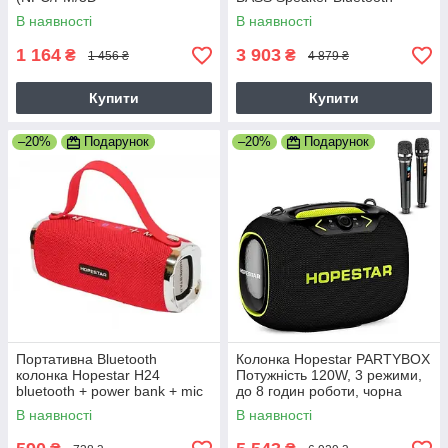
Stereo/10W/Original) Чорна
В наявності
В наявності
1 164
3 903
₴
₴
1 456 ₴
4 879 ₴
Купити
Купити
–20%
Подарунок
–20%
Подарунок
Портативна Bluetooth
Колонка Hopestar PARTYBOX
колонка Hopestar H24
Потужність 120W, 3 режими,
bluetooth + power bank + mic
до 8 годин роботи, чорна
(PARTY BOX)
В наявності
В наявності