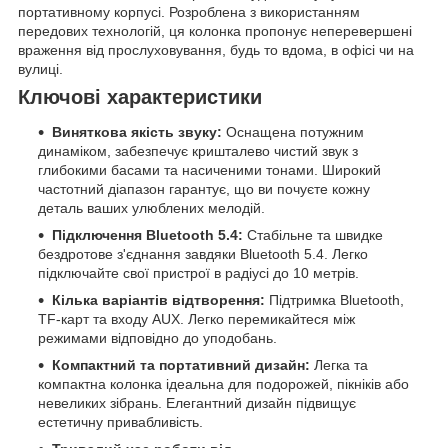
портативному корпусі. Розроблена з використанням
передових технологій, ця колонка пропонує неперевершені
враження від прослуховування, будь то вдома, в офісі чи на
вулиці.
Ключові характеристики
Виняткова якість звуку:
Оснащена потужним
динаміком, забезпечує кришталево чистий звук з
глибокими басами та насиченими тонами. Широкий
частотний діапазон гарантує, що ви почуєте кожну
деталь ваших улюблених мелодій.
Підключення Bluetooth 5.4:
Стабільне та швидке
бездротове з'єднання завдяки Bluetooth 5.4. Легко
підключайте свої пристрої в радіусі до 10 метрів.
Кілька варіантів відтворення:
Підтримка Bluetooth,
TF-карт та входу AUX. Легко перемикайтеся між
режимами відповідно до уподобань.
Компактний та портативний дизайн:
Легка та
компактна колонка ідеальна для подорожей, пікніків або
невеликих зібрань. Елегантний дизайн підвищує
естетичну привабливість.