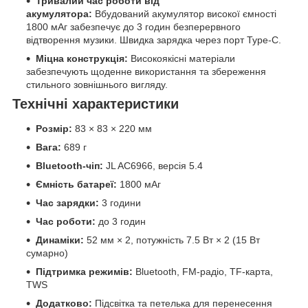
Тривалий час роботи від
акумулятора:
Вбудований акумулятор високої ємності
1800 мАг забезпечує до 3 годин безперервного
відтворення музики. Швидка зарядка через порт Type-C.
Міцна конструкція:
Високоякісні матеріали
забезпечують щоденне використання та збереження
стильного зовнішнього вигляду.
Технічні характеристики
Розмір:
83 × 83 × 220 мм
Вага:
689 г
Bluetooth-чіп:
JL AC6966, версія 5.4
Ємність батареї:
1800 мАг
Час зарядки:
3 години
Час роботи:
до 3 годин
Динаміки:
52 мм × 2, потужність 7.5 Вт × 2 (15 Вт
сумарно)
Підтримка режимів:
Bluetooth, FM-радіо, TF-карта,
TWS
Додатково:
Підсвітка та петелька для перенесення