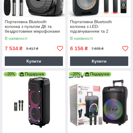
Портативна Bluetooth
Портативна Bluetooth
колонка з пультом ДК та
колонка з LED-
бездротовими мікрофонами
підсвічуванням та 2
100 Вт Su-Kam SU615
мікрофонами 150 Вт Su-Kam
В наявності
В наявності
1010
7 534
6 156
₴
₴
9 417 ₴
7 695 ₴
Купити
Купити
–20%
Подарунок
–20%
Подарунок