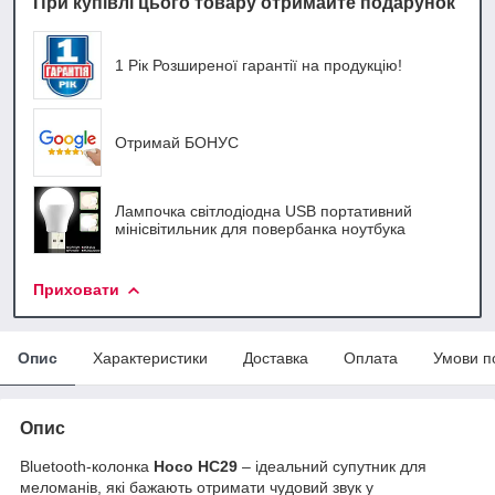
При купівлі цього товару отримайте подарунок
1 Рік Розширеної гарантії на продукцію!
Отримай БОНУС
Лампочка світлодіодна USB портативний
мінісвітильник для повербанка ноутбука
Приховати
Опис
Характеристики
Доставка
Оплата
Умови п
Опис
Bluetooth-колонка
Hoco HC29
– ідеальний супутник для
меломанів, які бажають отримати чудовий звук у