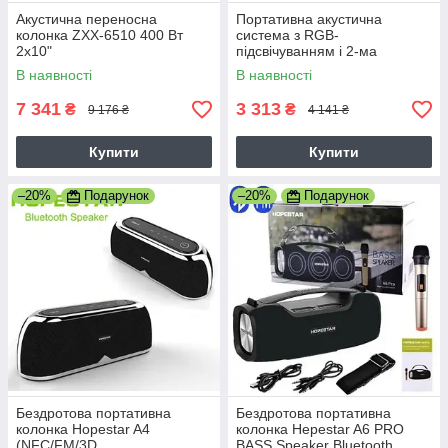
Акустична переносна
Портативна акустична
колонка ZXX-6510 400 Вт
система з RGB-
2x10"
підсвічуванням і 2-ма
TWS/FM/USB/TF/BT/REC/LED
мікрофонами Sing-e
В наявності
В наявності
/2MIC/ДК
ZQS12148 50W, 6000mAh
7 341
3 313
₴
₴
9 176 ₴
4 141 ₴
Купити
Купити
–20%
Подарунок
–20%
Подарунок
Бездротова портативна
Бездротова портативна
колонка Hopestar A4
колонка Hepestar A6 PRO
(NFC/FM/3D
BASS Speaker Bluetooth