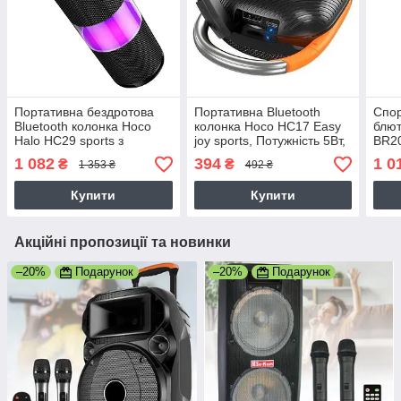
Портативна бездротова
Портативна Bluetooth
Спор
Bluetooth колонка Hoco
колонка Hoco HC17 Easy
блют
Halo HC29 sports з
joy sports, Потужність 5Вт,
BR20
підсвічуванням та двома
з медіаплеєром, чорна
підс
1 082
394
1 0
₴
₴
1 353 ₴
492 ₴
динаміками, Потужність
Поту
15Вт, 8,3х8,3х22,0
21,0
Купити
Купити
Акційні пропозиції та новинки
–20%
Подарунок
–20%
Подарунок