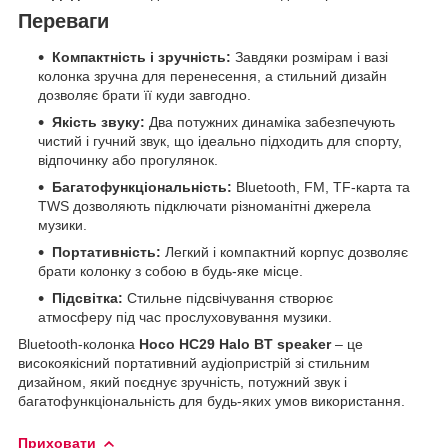
Переваги
Компактність і зручність:
Завдяки розмірам і вазі
колонка зручна для перенесення, а стильний дизайн
дозволяє брати її куди завгодно.
Якість звуку:
Два потужних динаміка забезпечують
чистий і гучний звук, що ідеально підходить для спорту,
відпочинку або прогулянок.
Багатофункціональність:
Bluetooth, FM, TF-карта та
TWS дозволяють підключати різноманітні джерела
музики.
Портативність:
Легкий і компактний корпус дозволяє
брати колонку з собою в будь-яке місце.
Підсвітка:
Стильне підсвічування створює
атмосферу під час прослуховування музики.
Bluetooth-колонка
Hoco HC29 Halo BT speaker
– це
високоякісний портативний аудіопристрій зі стильним
дизайном, який поєднує зручність, потужний звук і
багатофункціональність для будь-яких умов використання.
Приховати