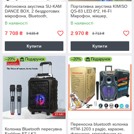
Автономна акустика SU-KAM
Портативна акустика KIMISO
DANCE BOX, 2 бездротових
QS-83 LED 8*2, HI-FI
мікрофона, Bluetooth,
Мікрофон, мікшер,
Потужність 200 Вт,
світломузика, потужність 70
В наявності
В наявності
Світломузика
Вт
7 708
2 970
₴
₴
9 635 ₴
3 713 ₴
Купити
Купити
–20%
Подарунок
–20%
Подарунок
Переносна bluetooth колонка
Колонка Bluetooth пересувна
HTM-1203 з радіо, караоке,
Earldom ET-LK2
флешкою, мікрофоном та