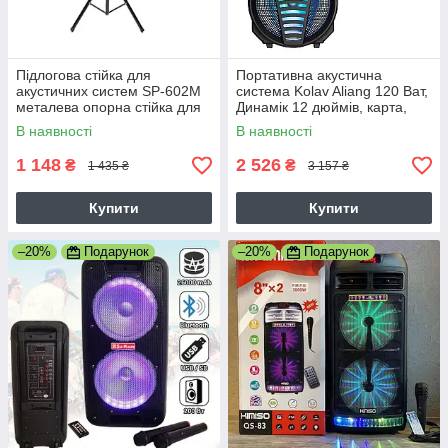
Підлогова стійка для
Портативна акустична
акустичних систем SP-602M
система Kolav Aliang 120 Ват,
металева опорна стійка для
Динамік 12 дюймів, карта,
акустики
Світломузика 120F
В наявності
В наявності
1 148
2 526
₴
₴
1 435 ₴
3 157 ₴
Купити
Купити
–20%
Подарунок
–20%
Подарунок