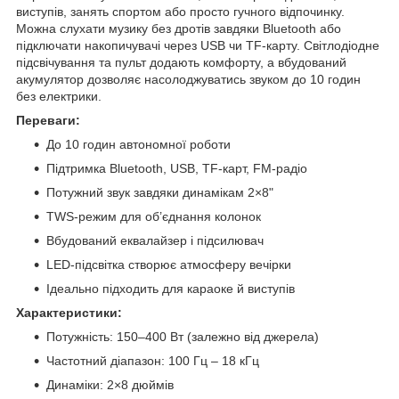
виступів, занять спортом або просто гучного відпочинку.
Можна слухати музику без дротів завдяки Bluetooth або
підключати накопичувачі через USB чи TF-карту. Світлодіодне
підсвічування та пульт додають комфорту, а вбудований
акумулятор дозволяє насолоджуватись звуком до 10 годин
без електрики.
Переваги:
До 10 годин автономної роботи
Підтримка Bluetooth, USB, TF-карт, FM-радіо
Потужний звук завдяки динамікам 2×8"
TWS-режим для об’єднання колонок
Вбудований еквалайзер і підсилювач
LED-підсвітка створює атмосферу вечірки
Ідеально підходить для караоке й виступів
Характеристики:
Потужність: 150–400 Вт (залежно від джерела)
Частотний діапазон: 100 Гц – 18 кГц
Динаміки: 2×8 дюймів