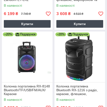
пультом, колонка валіза
В наявності
В наявності
6 199
3 608
₴
₴
7 749 ₴
4 510 ₴
Купити
Купити
–20%
Подарунок
–20%
Подарунок
Колонка портативна RX-8148
Колонка портативна
Bluetooth/TF/USB/FM/AUX/
Bluetooth RX-1216 з радіо,
Караоке
караоке, флешкою,
мікрофоном та пультом,
В наявності
В наявності
колонка валіза