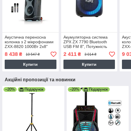
Акустична переносна
Акумуляторна система
Акус
колонка з 2 мікрофонами
ZPX ZX 7790 Bluetooth
коло
ZXX-8820 1000Вт 2x8"
USB FM 8", Потужність
ZXX-
TWS/FM/USB/TF/BT/LED/REC/
250 Вт, з акумулятором та
87х
8 438
2 411
9 0
₴
₴
10 547 ₴
3 014 ₴
ДК/2MIC
мікрофоном, чорна
USB
ДК
Купити
Купити
Акційні пропозиції та новинки
–20%
Подарунок
–20%
Подарунок