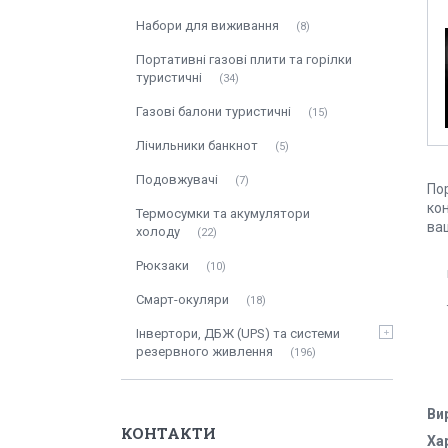
Набори для виживання
8
Портативні газові плити та горілки
туристичні
34
Газові балони туристичні
15
Лічильники банкнот
5
Подовжувачі
7
Пор
кон
Термосумки та акумулятори
ваш
холоду
22
Рюкзаки
10
Смарт-окуляри
18
Інвертори, ДБЖ (UPS) та системи
резервного живлення
196
Ви
КОНТАКТИ
Ха