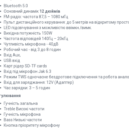
Bluetooth 5.0
Основний динамік
12 дюймів
FM-радіо: частота 87,5 – 1080 мГц
Пульт дистанційного керування: до 5 метрів на відкритому прост
LED підсвічування з можливістю ввімкн./вимк.
Вихідна потужність 150W
Частота відповідей 140Гц – 20кГц
Чутливість мікрофона - 40дВ
Робочий час - від 3 до 8 годин
Вхід Aux,
USB вхід
Карт рідер SD-TF cards
Вхід під мікрофон Jak 6.3
Режим TWS одночасне бездротове підключення та робота анало
Вхід для заряджання: 12V (Адаптер)
Час зарядки: 3 – 5 годин
гулювання
Гучність загальна
Treble Високі частоти
Гучність мікрофона
Bass Низькі частоти
Кнопка пріоритету мікрофону