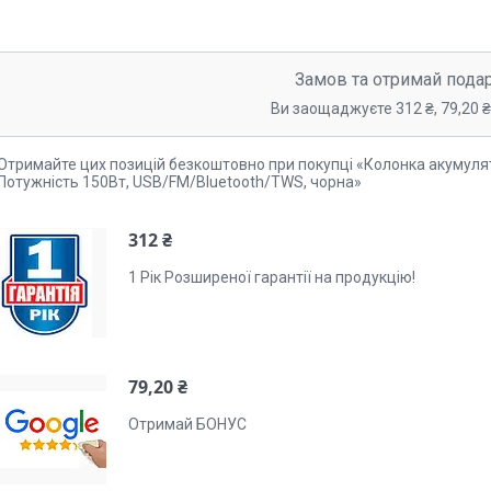
Замов та отримай пода
Ви заощаджуєте 312 ₴, 79,20 ₴,
Отримайте цих позицій безкоштовно при покупці «Колонка акумуля
Потужність 150Вт, USB/FM/Bluetooth/TWS, чорна»
312 ₴
1 Рік Розширеної гарантії на продукцію!
79,20 ₴
Отримай БОНУС