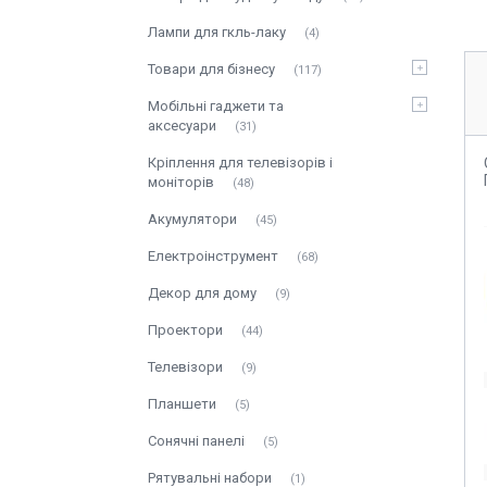
Лампи для гкль-лаку
4
Товари для бізнесу
117
Мобільні гаджети та
аксесуари
31
Кріплення для телевізорів і
моніторів
48
Акумулятори
45
Електроінструмент
68
Декор для дому
9
Проектори
44
Телевізори
9
Планшети
5
Сонячні панелі
5
Рятувальні набори
1