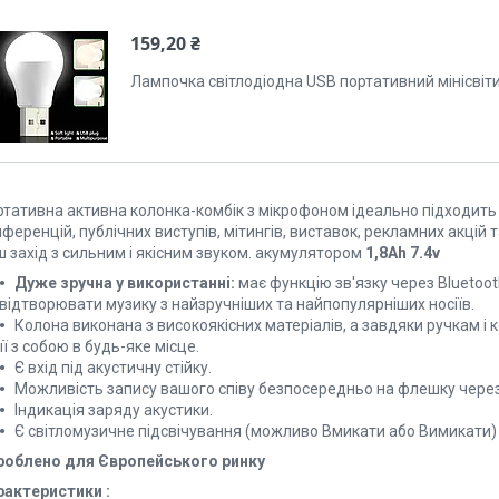
159,20 ₴
Лампочка світлодіодна USB портативний мінісвіт
тативна активна колонка-комбік з мікрофоном ідеально підходить д
ференцій, публічних виступів, мітингів, виставок, рекламних акцій 
 захід з сильним і якісним звуком. акумулятором
1,8Ah 7.4v
Дуже зручна у використанні:
має функцію зв'язку через Bluetoot
відтворювати музику з найзручніших та найпопулярніших носіїв.
Колона виконана з високоякісних матеріалів, а завдяки ручкам і
її з собою в будь-яке місце.
Є вхід під акустичну стійку.
Можливість запису вашого співу безпосередньо на флешку через
Індикація заряду акустики.
Є світломузичне підсвічування (можливо Вмикати або Вимикати)
роблено для Європейського ринку
рактеристики :