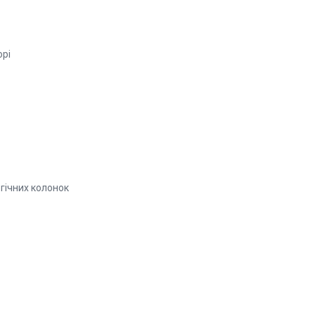
орі
гічних колонок