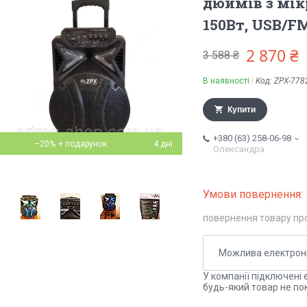
дюймів з мі
150Вт, USB/F
2 870 ₴
3 588 ₴
В наявності
Код:
ZPX-778
Купити
+380 (63) 258-06-98
–20%
4 дні
Олександра
повернення товару пр
У компанії підключені 
будь-який товар не по