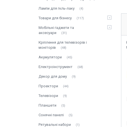
Лампи для гкль-лаку
4
Товари для бізнесу
117
Мобільні гаджети та
аксесуари
31
Кріплення для телевізорів і
моніторів
48
Акумулятори
45
Електроінструмент
68
Декор для дому
9
Проектори
44
Телевізори
9
Планшети
5
Сонячні панелі
5
Рятувальні набори
1