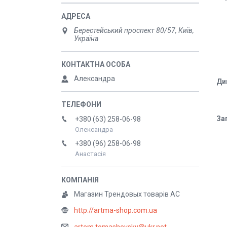
Берестейський проспект 80/57, Київ,
Україна
Александра
Ди
За
+380 (63) 258-06-98
Олександра
+380 (96) 258-06-98
Анастасія
Магазин Трендовых товарів АС
http://artma-shop.com.ua
artem.tomashevsky@ukr.net