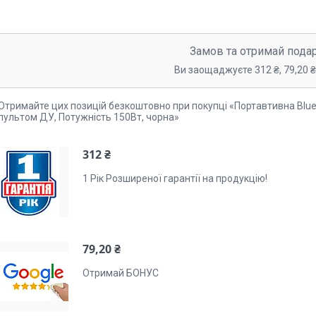
Замов та отримай пода
Ви заощаджуєте 312 ₴, 79,20 ₴,
Отримайте цих позицій безкоштовно при покупці «Портавтивна Blue
пультом ДУ, Потужність 150Вт, чорна»
312 ₴
1 Рік Розширеної гарантії на продукцію!
79,20 ₴
Отримай БОНУС