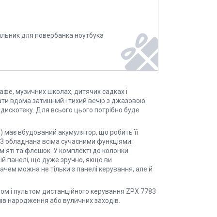
ильник для повербанка ноутбука
кафе, музичних школах, дитячих садках і
ати вдома затишний і тихий вечір з джазовою
дискотеку. Для всього цього потрібно буде
 має вбудований акумулятор, що робить її
3 обладнана всіма сучасними функціями:
м'яті та флешок. У комплекті до колонки
й панелі, що дуже зручно, якщо ви
чем можна не тільки з панелі керування, але й
ном і пультом дистанційного керування ZPX 7783
днів народження або вуличних заходів.