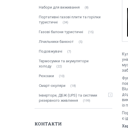
Набори для виживання
8
Портативні газові плити та горілки
туристичні
34
Газові балони туристичні
15
Лічильники банкнот
5
Подовжувачі
7
Кул
ун
Термосумки та акумулятори
му
холоду
22
заб
Рюкзаки
10
Фу
по
Смарт-окуляри
18
Blu
до
Інвертори, ДБЖ (UPS) та системи
ви
резервного живлення
199
із 
Пор
є і
КОНТАКТИ
Ха