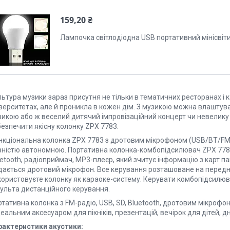
159,20 ₴
Лампочка світлодіодна USB портативний мінісвіт
ьтура музики зараз присутня не тільки в тематичних ресторанах і 
іверситетах, але й проникла в кожен дім. З музикою можна влаштув
зикою або ж веселий дитячий імпровізаційний концерт чи невелику 
езпечити якісну колонку ZPX 7783.
нкціональна колонка ZPX 7783 з дротовим мікрофоном (USB/BT/FM)
вністю автономною. Портативна колонка-комбопідсилювач ZPX 778
etooth, радіоприймач, MP3-плеєр, який зчитує інформацію з карт па
дається дротовий мікрофон. Все керування розташоване на передні
користовуєте колонку як караоке-систему. Керувати комбопідсилюва
пульта дистанційного керування.
тативна колонка з FM-радіо, USB, SD, Bluetooth, дротовим мікрофо
деальним аксесуаром для пікніків, презентацій, вечірок для дітей, 
рактеристики акустики: