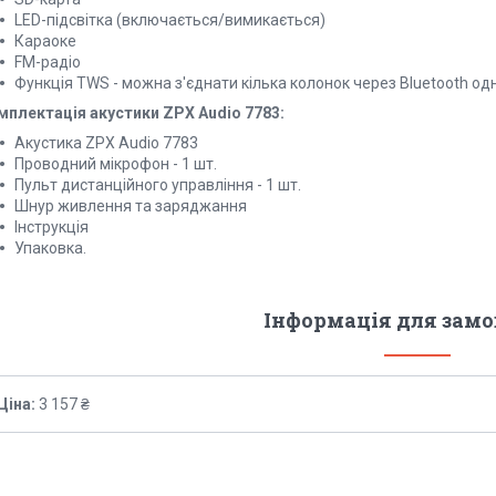
LED-підсвітка (включається/вимикається)
Караоке
FM-радіо
Функція TWS - можна з'єднати кілька колонок через Bluetooth о
мплектація акустики ZPX Audio 7783:
Акустика ZPX Audio 7783
Проводний мікрофон - 1 шт.
Пульт дистанційного управління - 1 шт.
Шнур живлення та заряджання
Інструкція
Упаковка.
Інформація для зам
Ціна:
3 157 ₴