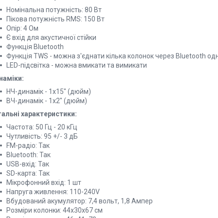
Номінальна потужність: 80 Вт
Пікова потужність RMS: 150 Вт
Опір: 4 Ом
Є вхід для акустичної стійки
Функція Bluetooth
Функція TWS - можна з'єднати кілька колонок через Bluetooth о
LED-підсвітка - можна вмикати та вимикати
наміки:
НЧ-динамік - 1x15" (дюйм)
ВЧ-динамік - 1x2" (дюйм)
гальні характеристики:
Частота: 50 Гц - 20 кГц
Чутливість: 95 +/- 3 дБ
FM-радіо: Так
Bluetooth: Так
USB-вхід: Так
SD-карта: Так
Мікрофонний вхід: 1 шт
Напруга живлення: 110-240V
Вбудований акумулятор: 7,4 вольт, 1,8 Ампер
Розміри колонки: 44х30х67 см