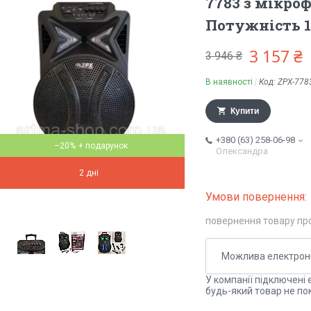
7783 з мікро
Потужність 1
3 157 ₴
3 946 ₴
В наявності
Код:
ZPX-778
Купити
+380 (63) 258-06-98
–20%
Олександра
2 дні
повернення товару пр
У компанії підключені 
будь-який товар не по