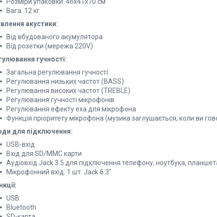
Розміри упаковки: 46х41х70 см
Вага: 12 кг
влення акустики:
Від вбудованого акумулятора
Від розетки (мережа 220V)
гулювання гучності:
Загальна регулювання гучності
Регулювання низьких частот (BASS)
Регулювання високих частот (TREBLE)
Регулювання гучності мікрофонів
Регулювання ефекту еха для мікрофона
Функція пріоритету мікрофона (музика заглушається, коли ви гов
оди для підключення:
USB-вхід
Вхід для SD/MMC карти
Аудіовхід Jack 3.5 для підключення телефону, ноутбука, планшет
Мікрофонний вхід: 1 шт. Jack 6.3"
кції:
USB
Bluetooth
SD-карта