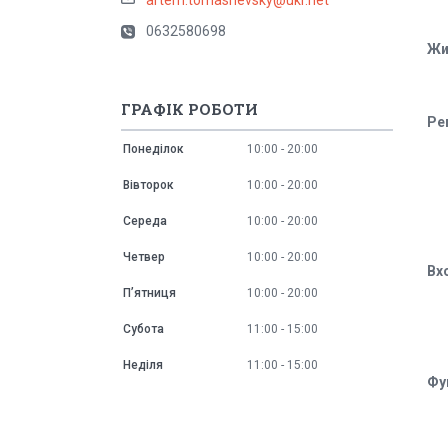
0632580698
Жи
ГРАФІК РОБОТИ
Ре
Понеділок
10:00
20:00
Вівторок
10:00
20:00
Середа
10:00
20:00
Четвер
10:00
20:00
Вх
Пʼятниця
10:00
20:00
Субота
11:00
15:00
Неділя
11:00
15:00
Фун