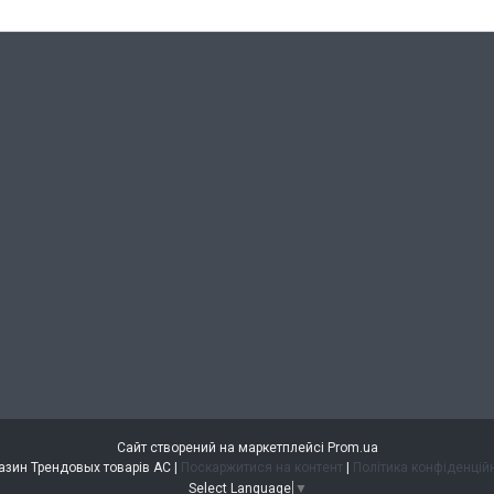
Сайт створений на маркетплейсі
Prom.ua
Магазин Трендовых товарів АС |
Поскаржитися на контент
|
Політика конфіденцій
Select Language
▼