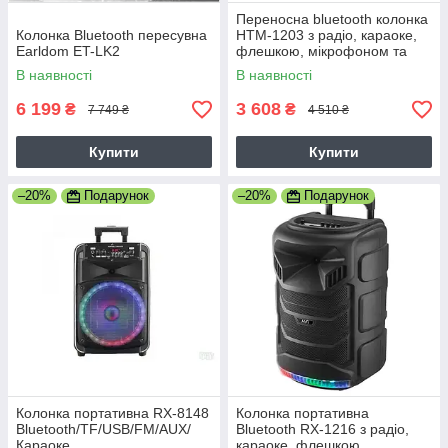
Переносна bluetooth колонка
Колонка Bluetooth пересувна
HTM-1203 з радіо, караоке,
Earldom ET-LK2
флешкою, мікрофоном та
пультом, колонка валіза
В наявності
В наявності
6 199
3 608
₴
₴
7 749 ₴
4 510 ₴
Купити
Купити
–20%
Подарунок
–20%
Подарунок
Колонка портативна RX-8148
Колонка портативна
Bluetooth/TF/USB/FM/AUX/
Bluetooth RX-1216 з радіо,
Караоке
караоке, флешкою,