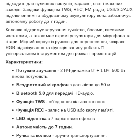
підходить для вуличних виступів, караоке, свят і масових
заходів. Завдяки функціям TWS, REC, FM-радіо, USB/SD/AUX-
підключенням та вбудованому акумулятору вона забезпечує
автономну роботу до 7 годин.
Колонка підтримує керування гучністю, басами, високими
частотами, а також має окремі регулятори для мікрофона та
гітари. Міцний корпус із ручкою для перенесення, яскраве
RGB-підсвічування та функція запису роблять її
універсальним інструментом для розваг і презентацій.
Характеристики:
Потужне звучання
- 2 НЧ-динаміки 8" + 1 ВЧ, 500 Вт
пікова потужність.
Бездротовий мікрофон
з дальністю до 50 м.
Bluetooth 5.0
для передачі HD-аудіо.
Функція TWS
- об'єднання кількох колонок.
Функція REC
- запис на USB або карту пам’яті.
LED-підсвітка
з 7 варіантами ефектів.
Автономність до 7 годин
.
Ручка та колеса
- зручне транспортування.