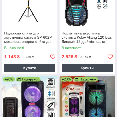
Підлогова стійка для
Портативна акустична
акустичних систем SP-602M
система Kolav Aliang 120 Ват,
металева опорна стійка для
Динамік 12 дюймів, карта,
акустики
Світломузика 120F
В наявності
В наявності
1 148
2 526
₴
₴
1 435 ₴
3 157 ₴
Купити
Купити
–20%
Подарунок
–20%
Подарунок