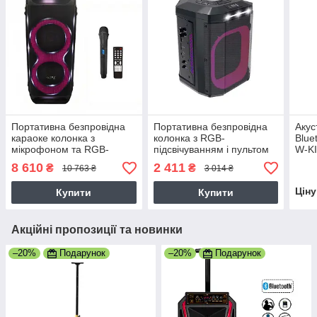
Портативна безпровідна
Портативна безпровідна
Акус
караоке колонка з
колонка з RGB-
Blue
мікрофоном та RGB-
підсвічуванням і пультом
W-KI
підсвічуванням 10"х2 100
керування 8" 25 Вт ZPX
без
8 610
2 411
₴
₴
10 763 ₴
3 014 ₴
Вт ZPX ZX-7792 (41х43х97
ZX-8823
вод
см)
Цін
Купити
Купити
Акційні пропозиції та новинки
–20%
Подарунок
–20%
Подарунок