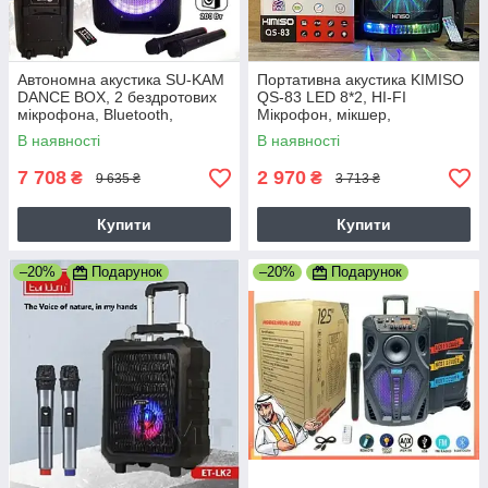
Автономна акустика SU-KAM
Портативна акустика KIMISO
DANCE BOX, 2 бездротових
QS-83 LED 8*2, HI-FI
мікрофона, Bluetooth,
Мікрофон, мікшер,
Потужність 200 Вт,
світломузика, потужність 70
В наявності
В наявності
Світломузика
Вт
7 708
2 970
₴
₴
9 635 ₴
3 713 ₴
Купити
Купити
–20%
Подарунок
–20%
Подарунок