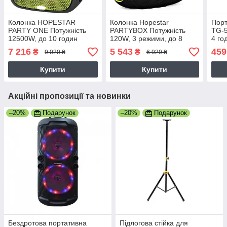
Колонка HOPESTAR
Колонка Hopestar
Порт
PARTY ONE Потужність
PARTYBOX Потужність
TG-5
12500W, до 10 годин
120W, 3 режими, до 8
4 го
роботи, чорна (PARTY
годин роботи, чорна
Поту
7 216
5 543
459
₴
₴
9 020 ₴
6 929 ₴
ONE)
(PARTY BOX)
Купити
Купити
Акційні пропозиції та новинки
–20%
Подарунок
–20%
Подарунок
Бездротова портативна
Підлогова стійка для