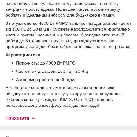
насолоджуватися улюбленою музикою скрізь - на пікніку,
вечірці чи просто вдома. Поліпшені характеристики звуку
роблять її ідеальним вибором для будь-якого випадку.
З потужністю до 4000 Вт PMPO та широким діапазоном частот
від 100 Гц до 20 кГц ви зможете насолоджуватися кристально
чистим звуком і насиченими басами. А завдяки автономній
роботі до 6 годин ваша музика супроводжуватиме вас
протягом усього дня без необхідності підключення до розетки.
Характеристики:
Потужність: до 4000 Вт PMPO
Частотний діапазон: 100 Гц - 20 кГц
Автономна робота: до 6 годин
Не прогавте можливість стати власником колонки, яка
об'єднує якості потужного звуку та зручності пересування.
Виберіть колонку-чемодан KIMISO QS-1001 і створіть
неперевершену атмосферу на будь-якій події!
Приховати