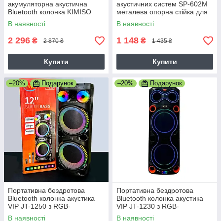
акумуляторна акустична
акустичних систем SP-602M
Bluetooth колонка KIMISO
металева опорна стійка для
QS-282 з дротовим
акустики
В наявності
В наявності
мікрофоном, Потужність
50Вт, чорна
2 296
1 148
₴
₴
2 870 ₴
1 435 ₴
Купити
Купити
–20%
Подарунок
–20%
Подарунок
Портативна бездротова
Портативна бездротова
Bluetooth колонка акустика
Bluetooth колонка акустика
VIP JT-1250 з RGB-
VIP JT-1230 з RGB-
підсвічуванням та 2-ма
підсвічуванням та 2-ма
В наявності
В наявності