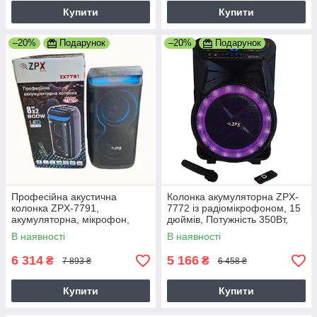
Купити
Купити
–20%
Подарунок
–20%
Подарунок
Професійна акустична
Колонка акумуляторна ZPX-
колонка ZPX-7791,
7772 із радіомікрофоном, 15
акумуляторна, мікрофон,
дюймів, Потужність 350Вт,
пульт керування, Потужність
USB/FM/Bluetooth/TWS,
В наявності
В наявності
80Вт, чорна
чорна
6 314
5 166
₴
₴
7 893 ₴
6 458 ₴
Купити
Купити