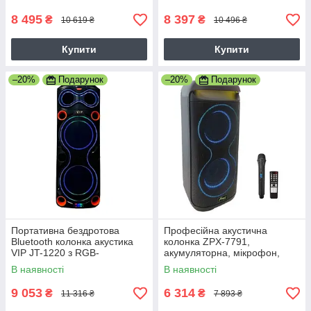
мікрофонами на колесах
мікрофонами на колесах
караоке, 7Ah,
караоке, 7Ah,
8 495
8 397
₴
₴
10 619 ₴
10 496 ₴
Купити
Купити
–20%
Подарунок
–20%
Подарунок
Портативна бездротова
Професійна акустична
Bluetooth колонка акустика
колонка ZPX-7791,
VIP JT-1220 з RGB-
акумуляторна, мікрофон,
підсвічуванням та 2-ма
пульт керування, Потужність
В наявності
В наявності
мікрофонами на колесах
80Вт (39х37х76 см)
караоке, 7Ah,
9 053
6 314
₴
₴
11 316 ₴
7 893 ₴