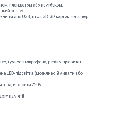
оном, планшетом або ноутбуком.
акий роз'єм.
енням для USB, microSD, SD карток. На плеєрі
 эхо, гучності мікрофона, режим пріоритет
на LED-підсвітка.
(можливо Вмикати або
тора, и от сети 220V.
рту пам'яті!