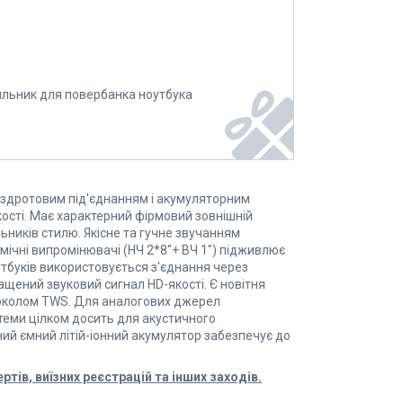
ильник для повербанка ноутбука
бездротовим під'єднанням і акумуляторним
кості. Має характерний фірмовий зовнішній
ників стилю. Якісне та гучне звучанням
ічні випромінювачі (НЧ 2*8"+ ВЧ 1") підживлює
утбуків використовується з'єднання через
ащений звуковий сигнал HD-якості. Є новітня
токолом TWS. Для аналогових джерел
стеми цілком досить для акустичного
й ємний літій-іонний акумулятор забезпечує до
ів, виїзних реєстрацій та інших заходів.