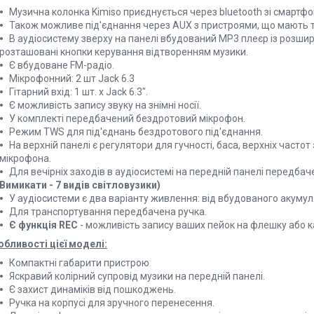
Музична колонка Kimiso приєднується через bluetooth зі смартф
Також можливе під'єднання через AUX з пристроями, що мають т
В аудіосистему зверху на панелі вбудований MP3 плеєр із розшир
розташовані кнопки керування відтворенням музики.
Є вбудоване FM-радіо.
Мікрофонний: 2 шт Jack 6.3
Гітарний вхід: 1 шт. х Jack 6.3".
Є можливість запису звуку на знімні носії.
У комплекті передбачений бездротовий мікрофон.
Режим TWS для під'єднань бездротового під'єднання.
На верхній панелі є регулятори для гучності, баса, верхніх частот
мікрофона.
Для вечірніх заходів в аудіосистемі на передній панелі передбаче
Вимикати - 7 видів світловузики)
У аудіосистеми є два варіанту живлення: від вбудованого акумуля
Для транспортування передбачена ручка.
Є функція REC
- можливість запису ваших пейок на флешку або ка
обливості цієї моделі:
Компактні габарити пристрою
Яскравий колірний супровід музики на передній панелі.
Є захист динаміків від пошкоджень.
Ручка на корпусі для зручного перенесення.