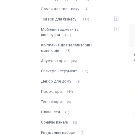
Лампи для гкль-лаку
4
Товари для бізнесу
117
Мобільні гаджети та
аксесуари
31
Кріплення для телевізорів і
моніторів
48
Акумулятори
45
Електроінструмент
68
Декор для дому
9
Проектори
44
Телевізори
9
Планшети
5
Сонячні панелі
5
Рятувальні набори
1