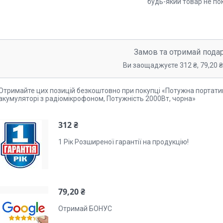
будь-який товар не по
Замов та отримай пода
Ви заощаджуєте 312 ₴, 79,20 ₴,
Отримайте цих позицій безкоштовно при покупці «Потужна портатив
акумуляторі з радіомікрофоном, Потужність 2000Вт, чорна»
312 ₴
1 Рік Розширеної гарантії на продукцію!
79,20 ₴
Отримай БОНУС