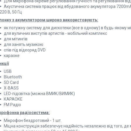
Для мікрофона окреме регулювання гучності та регулювання від
Акустична система працює від вбудованого акумулятора 7200mA
220 В, 50 Гц
лонку з акумулятором широко використовують:
як потужну систему для дискотеки (все в одному) в будь-якому мі
для вуличних виступів артистів - мобільний комплекс
для мітингів
для занять музикою
спів під відеоряд DVD
караоке
нкції
USB
Bluetooth
SD Card
X-BASS
LED-підсвітка (можна ВМИК/ВИМИК)
КАРАОКЕ
FM Радіо
крофонна радіосистема:
Мікрофон бездротовий - 1 шт.
Міцна конструкція забезпечує надійність незалежно від того, де