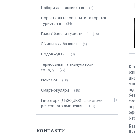
Набори для виживання
8
Портативні газові плити та горілки
туристичні
34
Газові балони туристичні
15
Лічильники банкнот
5
Подовжувачі
7
Термосумки та акумулятори
Ki
холоду
22
жи
ди
Рюкзаки
10
мо
пі
Смарт-окуляри
18
без
Інвертори, ДБЖ (UPS) та системи
си
резервного живлення
199
пер
оф
6 г
Ба
КОНТАКТИ
Ви