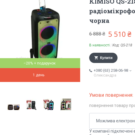
KIMISO QS-21
радіомікрофо
чорна
5 510 ₴
6 888 ₴
В наявності
Код:
QS-218
Купити
–20%
+380 (63) 258-06-98
1 день
Олександра
повернення товару пр
У компанії підключені 