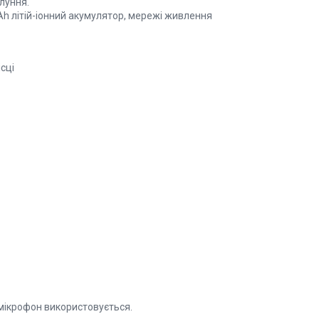
луння.
h літій-іонний акумулятор, мережі живлення
сці
 мікрофон використовується.