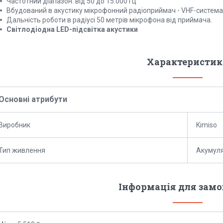
Частотний діапазон: від 50 до 15.000 Гц
Вбудований в акустику мікрофонний радіоприймач - VHF-система
Дальність роботи в радіусі 50 метрів мікрофона від приймача.
Світлодіодна LED-підсвітка акустики
Характеристик
Основні атрибути
Виробник
Kimiso
Тип живлення
Акумул
Інформація для зам