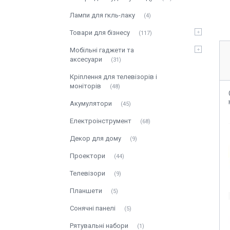
Лампи для гкль-лаку
4
Товари для бізнесу
117
Мобільні гаджети та
аксесуари
31
Кріплення для телевізорів і
моніторів
48
Акумулятори
45
Електроінструмент
68
Декор для дому
9
Проектори
44
Телевізори
9
Планшети
5
Сонячні панелі
5
Рятувальні набори
1