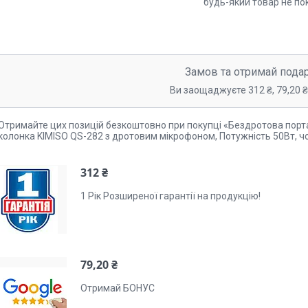
будь-який товар не по
Замов та отримай пода
Ви заощаджуєте 312 ₴, 79,20 ₴,
Отримайте цих позицій безкоштовно при покупці «Бездротова порт
колонка KIMISO QS-282 з дротовим мікрофоном, Потужність 50Вт, ч
312 ₴
1 Рік Розширеної гарантії на продукцію!
79,20 ₴
Отримай БОНУС