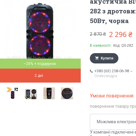
акустична Bl
282 з дротов
50Вт, чорна
2 296 ₴
2 870 ₴
В наявності
Код:
QS-282
Купити
–20%
+380 (63) 258-06-98
2 дні
Олександра
повернення товару пр
У компанії підключені 