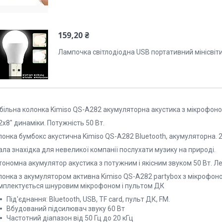
159,20 ₴
Лампочка світлодіодна USB портативний мінісвіт
ільна колонка Kimiso QS-A282 акумуляторна акустика з мікрофоном,
х8" динаміки. Потужність 50 Вт.
онка бумбокс акустична Kimiso QS-A282 Bluetooth, акумуляторна. 2
ла знахідка для невеликої компанії послухати музику на природі.
ономна акумулятор акустика з потужним і якісним звуком 50 Вт. Ле
лонка з акумулятором активна Kimiso QS-A282 partybox з мікрофоно
мплектується шнуровим мікрофоном і пультом ДК
Під'єднання: Bluetooth, USB, TF card, пульт ДК, FM.
Вбудований підсилювач звуку 60 Вт
Частотний діапазон від 50 Гц до 20 кГц