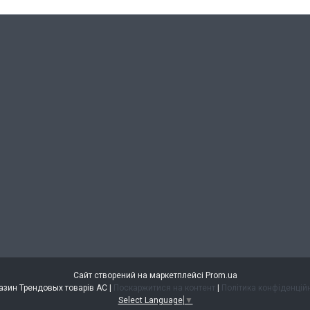
Сайт створений на маркетплейсі
Prom.ua
Магазин Трендовых товарів АС |
Поскаржитися на контент
|
Політика конфіденцій
Select Language
▼