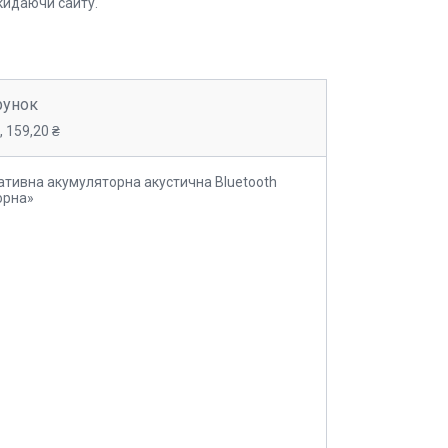
кидаючи сайту.
рунок
 159,20 ₴
ативна акумуляторна акустична Bluetooth
орна»