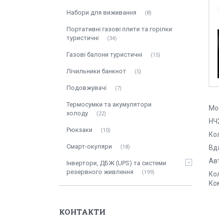
Набори для виживання
8
Портативні газові плити та горілки
туристичні
34
Газові балони туристичні
15
Лічильники банкнот
5
Подовжувачі
7
Термосумки та акумулятори
Моб
холоду
22
НЧ2
Рюкзаки
10
Кол
Смарт-окуляри
18
Вда
Авт
Інвертори, ДБЖ (UPS) та системи
резервного живлення
199
Ко
Ко
КОНТАКТИ