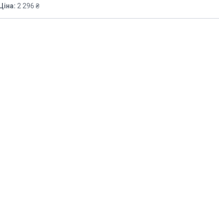
Ціна:
2 296 ₴