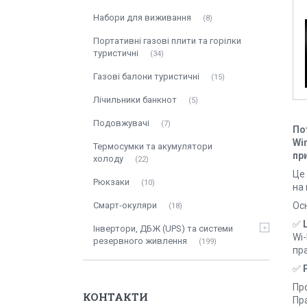
Набори для виживання
8
Портативні газові плити та горілки
туристичні
34
Газові балони туристичні
15
Лічильники банкнот
5
Подовжувачі
7
По
Wi
Термосумки та акумулятори
пр
холоду
22
Це
Рюкзаки
10
на 
Смарт-окуляри
Ос
18
✅
Інвертори, ДБЖ (UPS) та системи
Wi
резервного живлення
199
пра
✅
Пр
КОНТАКТИ
Пра