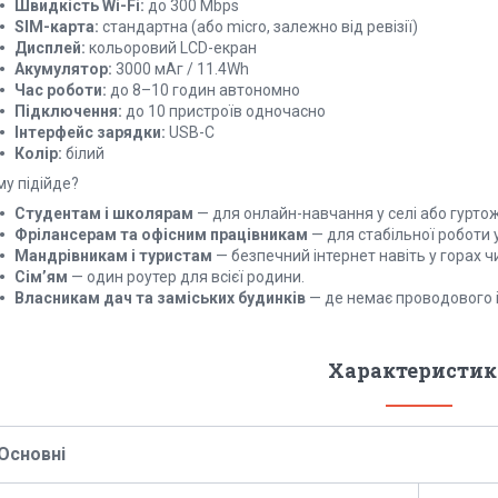
Швидкість Wi-Fi:
до 300 Mbps
SIM-карта:
стандартна (або micro, залежно від ревізії)
Дисплей:
кольоровий LCD-екран
Акумулятор:
3000 мАг / 11.4Wh
Час роботи:
до 8–10 годин автономно
Підключення:
до 10 пристроїв одночасно
Інтерфейс зарядки:
USB-C
Колір:
білий
му підійде?
Студентам і школярам
— для онлайн-навчання у селі або гуртож
Фрілансерам та офісним працівникам
— для стабільної роботи у
Мандрівникам і туристам
— безпечний інтернет навіть у горах чи
Сім’ям
— один роутер для всієї родини.
Власникам дач та заміських будинків
— де немає проводового і
Характеристик
Основні