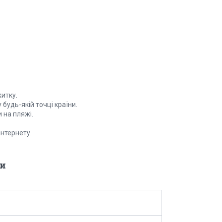
итку.
 будь-якій точці країни.
 на пляжі.
нтернету.
и