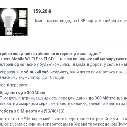
159,20 ₴
Лампочка світлодіодна USB портативний мінісвіт
трібен швидкий і стабільний інтернет де завгодно?
reless Mobile Wi-Fi Pro ELCD
— це ваш
кишеньковий маршрутизат
истроїв одночасно
у будь-якому місці: вдома, в дорозі, у селі, на н
 справжній
мобільний хаб інтернету
, який легко поміщається в ки
власному акумуляторі до 10 годин.
новні переваги:
Швидкість до 300 Mbps
-Fi модуль підтримує швидкість передачі даних
до 300 Мбіт/с
, що 
цювати з хмарними сервісами, вести онлайн-дзвінки та навіть грати
Робота з SIM-картами (5
G/
4G/3G)
осто вставте SIM-карту мобільного оператора — і отримайте миттєв
цює з усіма основними операторами в Україні та за кордоном (Kyivsta