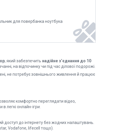
ильник для повербанка ноутбука
ор
, який забезпечить
надійне з’єднання до 10
авчанні, на відпочинку чи під час ділової подорожі.
шені, не потребує зовнішнього живлення й працює
дозволяє комфортно переглядати відео,
 в легкі онлайн-ігри.
ий доступ до інтернету без жодних налаштувань.
r, Vodafone, lifecell тощо).