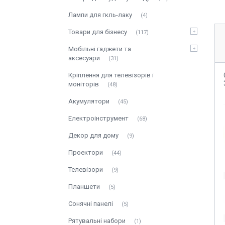
Лампи для гкль-лаку
4
Товари для бізнесу
117
Мобільні гаджети та
аксесуари
31
Кріплення для телевізорів і
моніторів
48
Акумулятори
45
Електроінструмент
68
Декор для дому
9
Проектори
44
Телевізори
9
Планшети
5
Сонячні панелі
5
Рятувальні набори
1