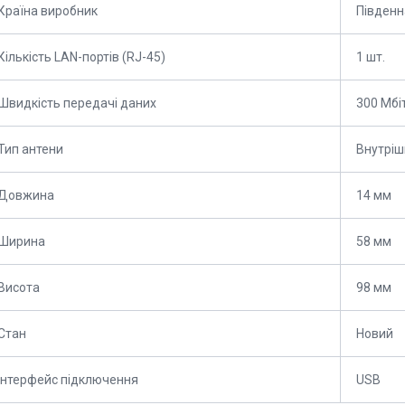
Країна виробник
Південн
Кількість LAN-портів (RJ-45)
1 шт.
Швидкість передачі даних
300 Мбі
Тип антени
Внутріш
Довжина
14 мм
Ширина
58 мм
Висота
98 мм
Стан
Новий
Інтерфейс підключення
USB