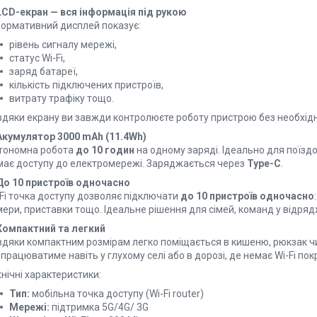
LCD-екран — вся інформація під рукою
формативний дисплей показує:
рівень сигналу мережі,
статус Wi-Fi,
заряд батареї,
кількість підключених пристроїв,
витрату трафіку тощо.
вдяки екрану ви завжди контролюєте роботу пристрою без необхідн
Акумулятор 3000 mAh (11.4Wh)
тономна робота
до 10 годин
на одному заряді. Ідеально для поїздо
має доступу до електромережі. Заряджається через
Type-C
.
До 10 пристроїв одночасно
-Fi точка доступу дозволяє підключати
до 10 пристроїв одночасно
ери, приставки тощо. Ідеальне рішення для сімей, команд у відряд
Компактний та легкий
вдяки компактним розмірам легко поміщається в кишеню, рюкзак чи
 працюватиме навіть у глухому селі або в дорозі, де немає Wi-Fi пок
нічні характеристики:
Тип:
мобільна точка доступу (Wi-Fi router)
Мережі:
підтримка 5G/4G/ 3G