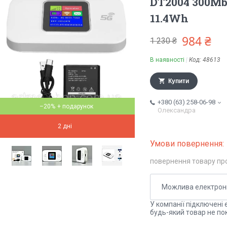
DT2004 300Mb
11.4Wh
984 ₴
1 230 ₴
В наявності
Код:
48613
Купити
+380 (63) 258-06-98
–20%
Олександра
2 дні
повернення товару пр
У компанії підключені 
будь-який товар не по