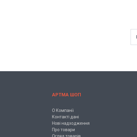
АРТМА ШОП
О Компанії
Контакті дані
Нові надходження
Про товари
Огляд товарів