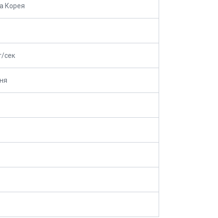
а Корея
т/сек
ня