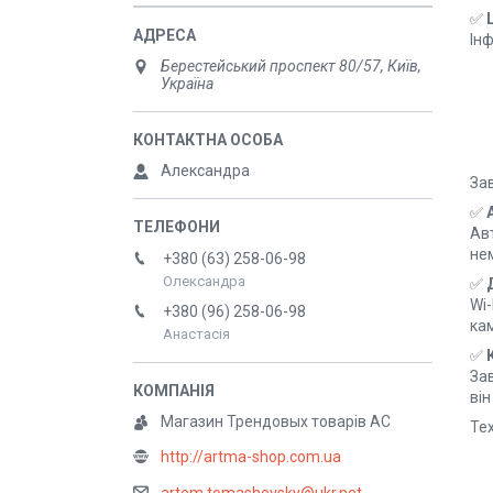
✅
Ін
Берестейський проспект 80/57, Київ,
Україна
Александра
За
✅
Ав
не
+380 (63) 258-06-98
Олександра
✅
Wi
+380 (96) 258-06-98
кам
Анастасія
✅
За
він
Магазин Трендовых товарів АС
Тех
http://artma-shop.com.ua
artem.tomashevsky@ukr.net