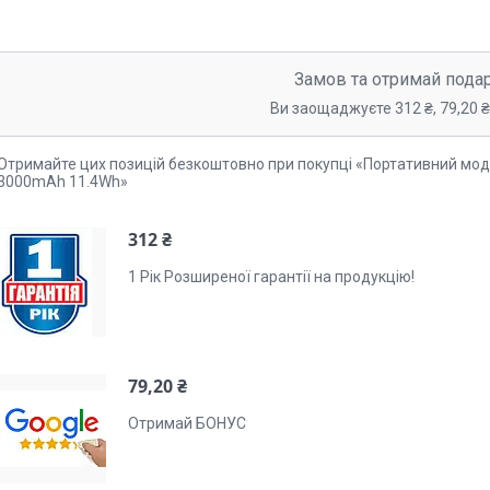
Замов та отримай пода
Ви заощаджуєте 312 ₴, 79,20 ₴,
Отримайте цих позицій безкоштовно при покупці «Портативний моде
3000mAh 11.4Wh»
312 ₴
1 Рік Розширеної гарантії на продукцію!
79,20 ₴
Отримай БОНУС