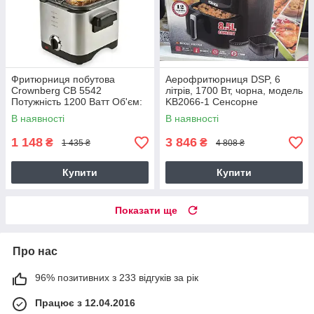
Фритюрниця побутова
Аерофритюрниця DSP, 6
Crownberg CB 5542
літрів, 1700 Вт, чорна, модель
Потужність 1200 Ватт Об'єм:
KB2066-1 Сенсорне
1.5 л Потужність 1200 Ватт
управління
В наявності
В наявності
1 148
3 846
₴
₴
1 435 ₴
4 808 ₴
Купити
Купити
Показати ще
Про нас
96% позитивних з 233 відгуків за рік
Працює з 12.04.2016