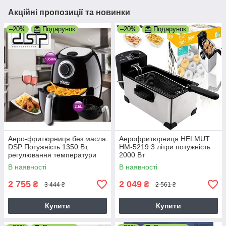
Акційні пропозиції та новинки
–20%
Подарунок
–20%
Подарунок
Аеро-фритюрниця без масла
Аерофритюрниця HELMUT
DSP Потужність 1350 Вт,
HM-5219 3 літри потужність
регулювання температури
2000 Вт
Black
В наявності
В наявності
2 755
2 049
₴
₴
3 444 ₴
2 561 ₴
Купити
Купити