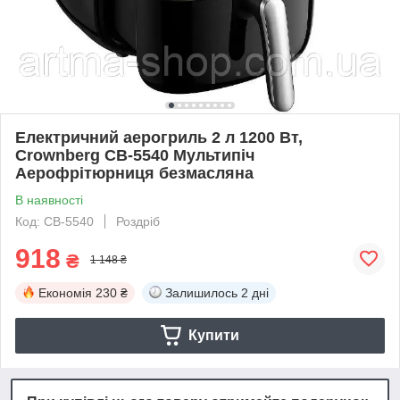
Електричний аерогриль 2 л 1200 Вт,
Crownberg CB-5540 Мультипіч
Аерофрітюрниця безмасляна
В наявності
Код: СВ-5540
Роздріб
918
₴
1 148 ₴
Економія
230 ₴
Залишилось
2 дні
Купити