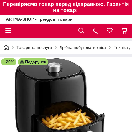
Перевіряємо товар перед відправкою. Гарантія
на товар!
ARTMA-SHOP - Трендові товари
Товари та послуги
Дрібна побутова техніка
Техніка д
–20%
Подарунок