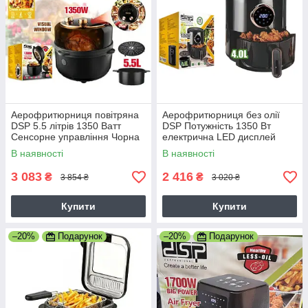
Аерофритюрниця повітряна
Аерофритюрниця без олії
DSP 5.5 літрів 1350 Ватт
DSP Потужність 1350 Вт
Сенсорне управління Чорна
електрична LED дисплей
80-200 градусів KB2122
Об'єм 4л KB2109A
В наявності
В наявності
3 083
2 416
₴
₴
3 854 ₴
3 020 ₴
Купити
Купити
–20%
Подарунок
–20%
Подарунок