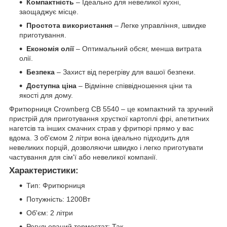
Компактність
– Ідеально для невеликої кухні,
заощаджує місце.
Простота використання
– Легке управління, швидке
приготування.
Економія олії
– Оптимальний обсяг, менша витрата
олії.
Безпека
– Захист від перегріву для вашої безпеки.
Доступна ціна
– Відмінне співвідношення ціни та
якості для дому.
Фритюрниця Crownberg CB 5540 – це компактний та зручний
пристрій для приготування хрусткої картоплі фрі, апетитних
нагетсів та інших смачних страв у фритюрі прямо у вас
вдома. З об'ємом 2 літри вона ідеально підходить для
невеликих порцій, дозволяючи швидко і легко приготувати
частування для сім'ї або невеликої компанії.
Характеристики:
Тип: Фритюрниця
Потужність: 1200Вт
Об'єм: 2 літри
Регульований термостат: Так