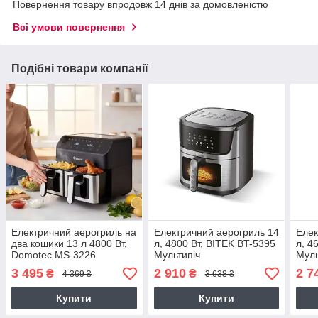
Повернення товару впродовж 14 днів за домовленістю
Всі умови повернення
Подібні товари компанії
Електричний аерогриль на
Електричний аерогриль 14
Елек
два кошики 13 л 4800 Вт,
л, 4800 Вт, BITEK BT-5395
л, 4
Domotec MS-3226
Мультипіч
Муль
Мультипіч
Аерофритюрниця
Аер
3 495
2 910
2 7
₴
₴
4 369 ₴
3 638 ₴
Аерофрітюрниця
безмасляна
без
безмасляна
Купити
Купити