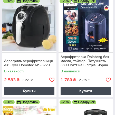
–20%
Подарунок
–20%
Подарунок
Аерофритюрка Rainberg без
Аерогриль аерофритюрниця
масла, таймер, Потужність
Air Fryer Domotec MS-3220
3800 Ватт на 6 літрів, Чорна
В наявності
В наявності
2 583
1 780
₴
₴
3 229 ₴
2 225 ₴
Купити
Купити
–20%
Подарунок
–20%
Подарунок