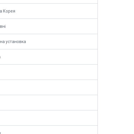
а Корея
вні
на установка
а
ц