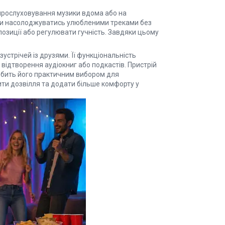
прослуховування музики вдома або на
ючи насолоджуватись улюбленими треками без
озиції або регулювати гучність. Завдяки цьому
зустрічей із друзями. Її функціональність
 відтворення аудіокниг або подкастів. Пристрій
робить його практичним вибором для
ти дозвілля та додати більше комфорту у