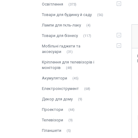
Освітлення
373
Товари для будинку й саду
56
Лампи для гкль-лаку
4
Товари для бізнесу
117
Мобільні гаджети та
аксесуари
31
Кріплення для телевізорів і
моніторів
48
Акумулятори
45
Електроінструмент
68
Декор для дому
9
Проектори
44
Телевізори
9
Планшети
5