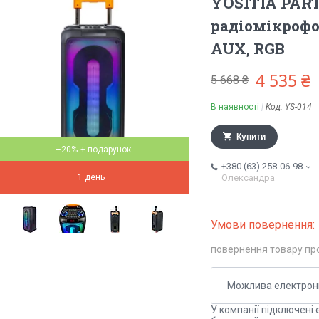
YOSITIA PART
радіомікрофон
AUX, RGB
4 535 ₴
5 668 ₴
В наявності
Код:
YS-014
Купити
–20%
+380 (63) 258-06-98
1 день
Олександра
повернення товару пр
У компанії підключені 