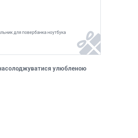
ильник для повербанка ноутбука
е насолоджуватися улюбленою