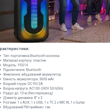
рактеристики:
Тип: портативна Bluetooth колонка
Матеріал корпусу: пластик
Модель: YS014
Підключення: Bluetooth
Живлення: вбудований акумулятор
Ємність акумулятора: 3600 мАг
Вхідний струм: DC 9V/2А
Вхідна напруга: AC100-240V 50/60Hz
Радіус дії: 10 м (без перешкод)
Діаметр динаміка: 8'' x 2
Роз'єми: 1 x AUX, 1 x USB, 1 x TF, 2 x MIC IN, 1 x Guitar
Вбудований FM приймач: так