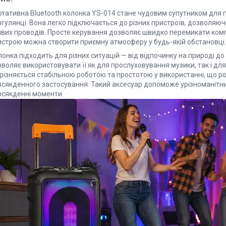
ртативна Bluetooth колонка YS-014 стане чудовим супутником для 
огулянці. Вона легко підключається до різних пристроїв, дозволя
йвих проводів. Просте керування дозволяє швидко перемикати комп
истрою можна створити приємну атмосферу у будь-якій обстановці.
онка підходить для різних ситуацій — від відпочинку на природі до 
воляє використовувати її як для прослуховування музики, так і для
дрізняється стабільною роботою та простотою у використанні, що 
всякденного застосування. Такий аксесуар допоможе урізноманітни
всякденні моменти.