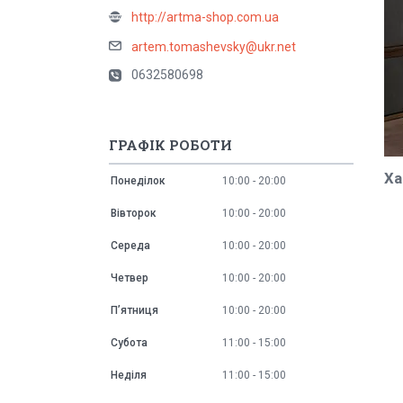
http://artma-shop.com.ua
artem.tomashevsky@ukr.net
0632580698
ГРАФІК РОБОТИ
Ха
Понеділок
10:00
20:00
Вівторок
10:00
20:00
Середа
10:00
20:00
Четвер
10:00
20:00
Пʼятниця
10:00
20:00
Субота
11:00
15:00
Неділя
11:00
15:00