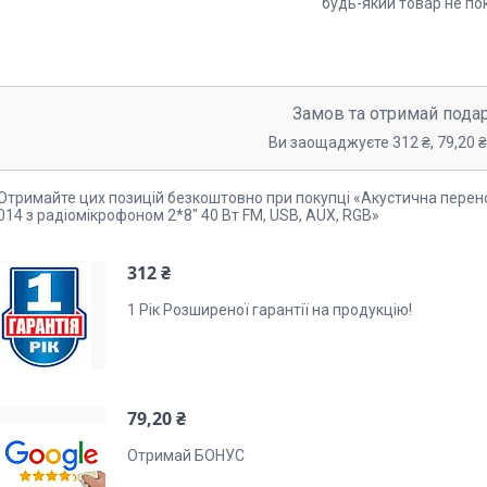
будь-який товар не по
Замов та отримай пода
Ви заощаджуєте 312 ₴, 79,20 ₴,
Отримайте цих позицій безкоштовно при покупці «Акустична перен
014 з радіомікрофоном 2*8" 40 Вт FM, USB, AUX, RGB»
312 ₴
1 Рік Розширеної гарантії на продукцію!
79,20 ₴
Отримай БОНУС