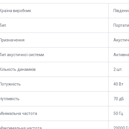
Країна виробник
Південн
Тип
Портати
Призначення
Акустич
Тип акустичної системи
Активн
Кількість динаміків
2 шт.
Потужність
40 Вт
Чутливість
70 дБ
Мінімальна частота
50 Гц
Максимальна частота
20000 Г