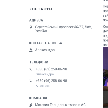
По
КОНТАКТИ
пр
за
пр
Кол
Берестейський проспект 80/57, Київ,
Україна
доз
ві
по
по
Александра
+380 (63) 258-06-98
Олександра
+380 (96) 258-06-98
Анастасія
Магазин Трендовых товарів АС