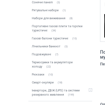
Сонячні панелі
5
Рятувальні набори
1
Набори для виживання
8
Портативні газові плити та горілки
туристичні
34
Газові балони туристичні
15
Лічильники банкнот
5
П
Подовжувачі
7
му
Термосумки та акумулятори
Пе
холоду
22
Рюкзаки
10
Смарт-окуляри
18
Інвертори, ДБЖ (UPS) та системи
резервного живлення
199
Оп