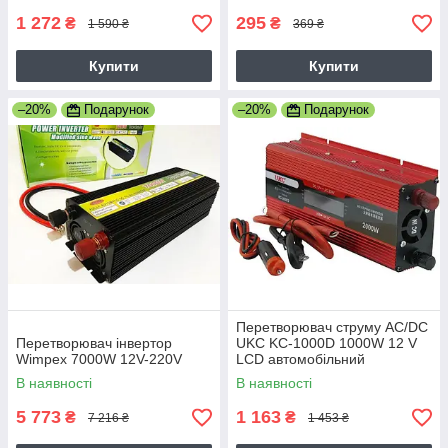
1 272
295
₴
₴
1 590 ₴
369 ₴
Купити
Купити
–20%
Подарунок
–20%
Подарунок
Перетворювач струму AC/DC
Перетворювач інвертор
UKC KC-1000D 1000W 12 V
Wimpex 7000W 12V-220V
LCD автомобільний
В наявності
В наявності
5 773
1 163
₴
₴
7 216 ₴
1 453 ₴