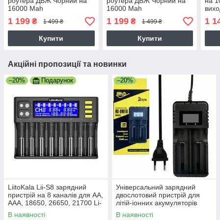
роутера ДБЖ Чорний на
роутера ДБЖ Чорний на
на 1
16000 Mah
16000 Mah
вихо
для 
1 199
1 199
1 1
₴
₴
1 499 ₴
1 499 ₴
Купити
Купити
Акційні пропозиції та новинки
–20%
Подарунок
–20%
LiitoKala Lii-S8 зарядний
Універсальний зарядний
пристрій на 8 каналів для AA,
двослотовий пристрій для
AAA, 18650, 26650, 21700 Li-
літій-іонних акумуляторів
ion, LiFePo4, Ni-Mh
моделі HD-8991B
В наявності
В наявності
акумуляторів