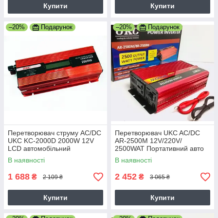
Купити
Купити
–20%
Подарунок
–20%
Подарунок
Перетворювач струму AC/DC
Перетворювач UKC AC/DC
UKC KC-2000D 2000W 12V
AR-2500M 12V/220V/
LCD автомобільний
2500WAT Портативний авто
інвертор
В наявності
В наявності
1 688
2 452
₴
₴
2 109 ₴
3 065 ₴
Купити
Купити