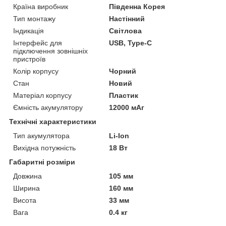
Країна виробник
Південна Корея
Тип монтажу
Настінний
Індикація
Світлова
Інтерфейс для
USB, Type-C
підключення зовнішніх
пристроїв
Колір корпусу
Чорний
Стан
Новий
Матеріал корпусу
Пластик
Ємність акумулятору
12000 мАг
Технічні характеристики
Тип акумулятора
Li-Ion
Вихідна потужність
18 Вт
Габаритні розміри
Довжина
105 мм
Ширина
160 мм
Висота
33 мм
Вага
0.4 кг