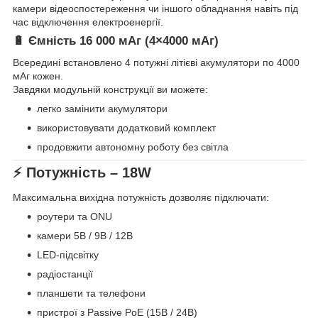
камери відеоспостереження чи іншого обладнання навіть під
час відключення електроенергії.
🔋 Ємність 16 000 мАг (4×4000 мАг)
Всередині встановлено 4 потужні літієві акумулятори по 4000
мАг кожен.
Завдяки модульній конструкції ви можете:
легко замінити акумулятори
використовувати додатковий комплект
продовжити автономну роботу без світла
⚡ Потужність – 18W
Максимальна вихідна потужність дозволяє підключати:
роутери та ONU
камери 5В / 9В / 12В
LED-підсвітку
радіостанції
планшети та телефони
пристрої з Passive PoE (15В / 24В)