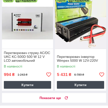
–20%
Подарунок
–20%
Подарунок
Перетворювач струму AC/DC
UKC KC-500D 500 W 12 V
Перетворювач інвертор
LCD автомобільний
Wimpex 5000 W 12V-220V
В наявності
В наявності
994
5 431
₴
₴
1 243 ₴
6 789 ₴
Купити
Купити
Показати ще