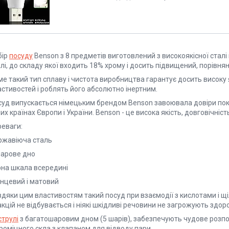
бір
посуду
Benson з 8 предметів виготовлений з високоякісної сталі
лі, до складу якої входить 18% хрому і досить підвищений, порівня
е такий тип сплаву і чистота виробництва гарантує досить високу 
астивостей і роблять його абсолютно інертним.
уд випускається німецьким брендом Benson завоювала довіри покупц
их країнах Європи і України. Benson - це висока якість, довговічність
реваги:
ржавіюча сталь
шарове дно
рна шкала всередині
янцевий і матовий
дяки цим властивостям такий посуд при взаємодії з кислотами і щіл
кцій не відбувається і ніякі шкідливі речовини не загрожують здор
струлі
з багатошаровим дном (5 шарів), забезпечують чудове розпо
роміцного скла з клапаном для відводу пари.