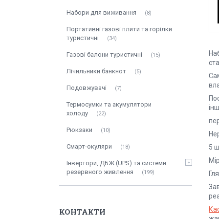
Набори для виживання
8
Портативні газові плити та горілки
туристичні
34
На
Газові балони туристичні
15
ста
Лічильники банкнот
5
Сам
вл
Подовжувачі
7
Пос
Термосумки та акумулятори
інш
холоду
22
пе
Рюкзаки
10
Не
Смарт-окуляри
5 
18
Мі
Інвертори, ДБЖ (UPS) та системи
резервного живлення
199
Гл
Зав
реа
Ка
КОНТАКТИ
жа