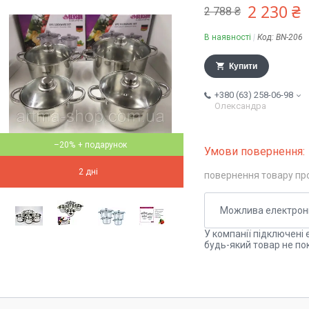
2 230 ₴
2 788 ₴
В наявності
Код:
BN-206
Купити
+380 (63) 258-06-98
Олександра
–20%
2 дні
повернення товару пр
У компанії підключені 
будь-який товар не по