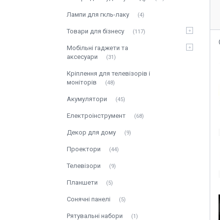
Лампи для гкль-лаку
4
Товари для бізнесу
117
Мобільні гаджети та
аксесуари
31
Кріплення для телевізорів і
моніторів
48
Акумулятори
45
Електроінструмент
68
Декор для дому
9
Проектори
44
Телевізори
9
Планшети
5
Сонячні панелі
5
Рятувальні набори
1