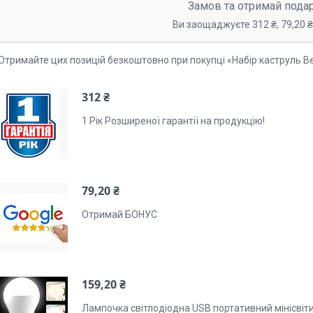
Замов та отримай пода
Ви заощаджуєте 312 ₴, 79,20 ₴,
Отримайте цих позицій безкоштовно при покупці «Набір каструль B
312 ₴
1 Рік Розширеної гарантії на продукцію!
79,20 ₴
Отримай БОНУС
159,20 ₴
Лампочка світлодіодна USB портативний мінісвіт