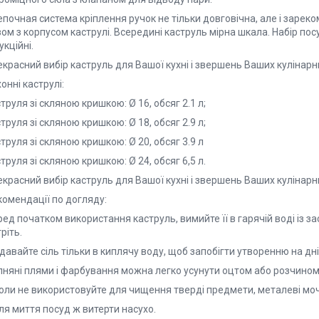
почная система кріплення ручок не тільки довговічна, але і зарек
ом з корпусом каструлі. Всередині каструль мірна шкала. Набір пос
укційні.
красний вибір каструль для Вашої кухні і звершень Ваших кулінарн
онні каструлі:
труля зі скляною кришкою: Ø 16, обсяг 2.1 л;
труля зі скляною кришкою: Ø 18, обсяг 2.9 л;
труля зі скляною кришкою: Ø 20, обсяг 3.9 л
труля зі скляною кришкою: Ø 24, обсяг 6,5 л.
красний вибір каструль для Вашої кухні і звершень Ваших кулінарн
комендації по догляду:
ед початком використання каструль, вимийте її в гарячій воді із з
ріть.
авайте сіль тільки в киплячу воду, щоб запобігти утворенню на дні 
пняні плями і фарбування можна легко усунути оцтом або розчином
коли не використовуйте для чищення тверді предмети, металеві моч
ля миття посуд ж витерти насухо.