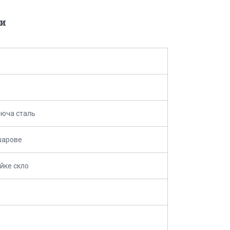
и
юча сталь
шарове
йке скло