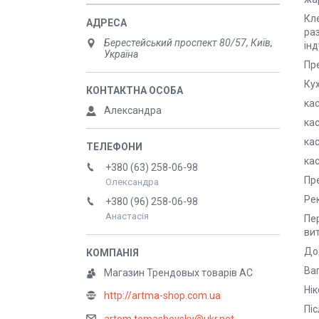
Кле
раз
Берестейський проспект 80/57, Київ,
інд
Україна
Пре
Кух
кас
Александра
кас
кас
кас
+380 (63) 258-06-98
Пре
Олександра
Ре
+380 (96) 258-06-98
Анастасія
Пер
вит
Дод
Ва
Магазин Трендовых товарів АС
Ні
http://artma-shop.com.ua
Піс
artem.tomashevsky@ukr.net