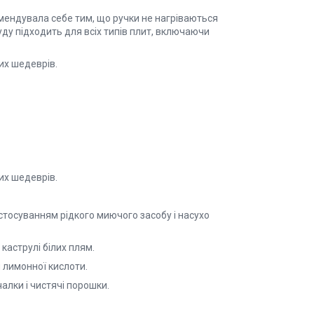
омендувала себе тим, що ручки не нагріваються
уду підходить для всіх типів плит, включаючи
их шедеврів.
их шедеврів.
астосуванням рідкого миючого засобу і насухо
каструлі білих плям.
 лимонної кислоти.
алки і чистячі порошки.