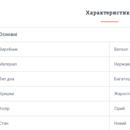
Характеристик
Основні
Виробник
Benson
Матеріал
Нержаві
Тип дна
Багато
Кришки
Жарості
Колір
Сірий
Стан
Новий