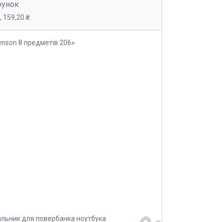
рунок
 159,20 ₴
enson 8 предметів 206»
ильник для повербанка ноутбука