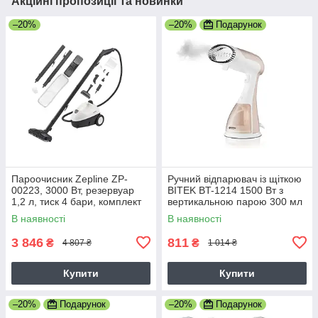
Акційні пропозиції та новинки
–20%
–20%
Подарунок
Пароочисник Zepline ZP-
Ручний відпарювач із щіткою
00223, 3000 Вт, резервуар
BITEK BT-1214 1500 Вт з
1,2 л, тиск 4 бари, комплект
вертикальною парою 300 мл
насадок для ефективного
В наявності
В наявності
очищення без хімії Білий
3 846
811
₴
₴
4 807 ₴
1 014 ₴
Купити
Купити
–20%
Подарунок
–20%
Подарунок