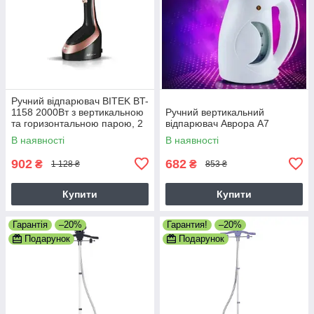
Ручний відпарювач BITEK BT-
1158 2000Вт з вертикальною
Ручний вертикальний
та горизонтальною парою, 2
відпарювач Аврора А7
режими подачі
В наявності
В наявності
902
682
₴
₴
1 128 ₴
853 ₴
Купити
Купити
Гарантія
–20%
Гарантия!
–20%
Подарунок
Подарунок