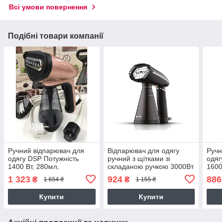
Всі умови повернення
Подібні товари компанії
Ручний відпарювач для
Відпарювач для одягу
Ручн
одягу DSP Потужність
ручний з щітками зі
одяг
1400 Вт, 280мл,
складаною ручкою 3000Вт
1600
розпилювач Фіолетовий
350мл BITEK BT-1272
скла
1 323
924
886
₴
₴
1 654 ₴
1 155 ₴
Купити
Купити