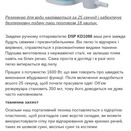
Резервуар для води нагрівається за 25 секунд і забезпечує
безперервну подачу пари протягом 18 хвилин.
Завдяки ручному отпаривателю
DSP KD1086
ваші речі завжди
будуть свіжими і презентабельними. Він легко їх відпарює і
вирівнює, справляється з різноманітними видами тканини.
Підошва виготовлена з нержавіючої сталі, не залишає плям
навіть на білих речах. Сама проста в догляді і в разі чого
легко витирається від пилу.
Працює з потужністю 1600 Вт, що вже говорить про швидкість
виконання вбудованої функції. Після включення знадобиться
всього 25 секунд, щоб почати прасувати одяг. Об'єм
резервуара становить 350 мл, тому його доводиться не дуже
часто наповнювати.
тканинна захист
Оскільки наш портативний техніка поставляється з підігрітою
пластиною, щоб розгладьте самі жорсткі складки, ви можете
використовувати сітку при відпарювання дуже крихких речей,
таких як шовкові сукні, весільні сукні та костюми.