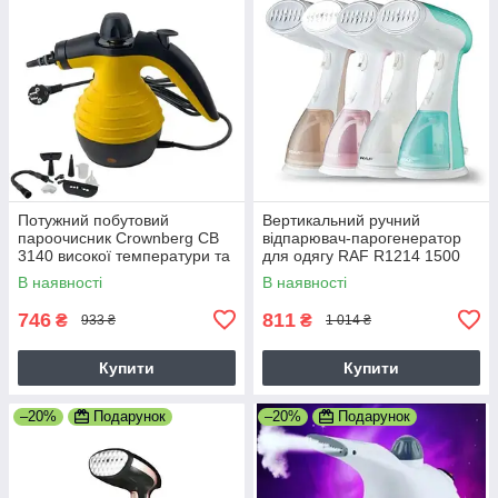
Потужний побутовий
Вертикальний ручний
пароочисник Crownberg CB
відпарювач-парогенератор
3140 високої температури та
для одягу RAF R1214 1500
тиску з універсальним
Вт пароочисник для дому
В наявності
В наявності
набором насадок
746
811
₴
₴
933 ₴
1 014 ₴
Купити
Купити
–20%
Подарунок
–20%
Подарунок