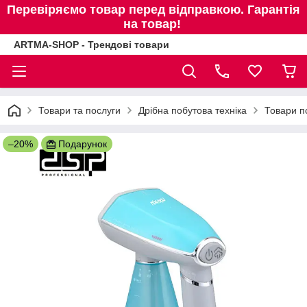
Перевіряємо товар перед відправкою. Гарантія
на товар!
ARTMA-SHOP - Трендові товари
Товари та послуги
Дрібна побутова техніка
Товари п
–20%
Подарунок