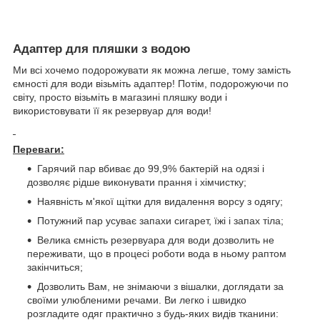
Адаптер для пляшки з водою
Ми всі хочемо подорожувати як можна легше, тому замість
ємності для води візьміть адаптер! Потім, подорожуючи по
світу, просто візьміть в магазині пляшку води і
використовувати її як резервуар для води!
Переваги:
Гарячий пар вбиває до 99,9% бактерій на одязі і
дозволяє рідше виконувати прання і хімчистку;
Наявність м'якої щітки для видалення ворсу з одягу;
Потужний пар усуває запахи сигарет, їжі і запах тіла;
Велика ємність резервуара для води дозволить не
переживати, що в процесі роботи вода в ньому раптом
закінчиться;
Дозволить Вам, не знімаючи з вішалки, доглядати за
своїми улюбленими речами. Ви легко і швидко
розгладите одяг практично з будь-яких видів тканини: