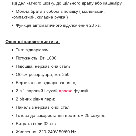
від делікатного шовку, до щільного драпу або кашеміру.
Можна брати з собою в поїздку ( маленький,
компактний, складна ручка )
Функція автоматичного відключення 20 хв.
Основні характеристики:
Тип: відпарювач;
Потужність, Вт: 1600;
Підошва: нержавіюча сталь;
Об'єм резервуара, мл: 350;
Вертикальне відпарювання: є;
2 в 1 паровий і сухий
праска
функції;
2 різних рівня пари;
Панель з нержавіючої сталі;
Готове до використання протягом 25 секунд.
Витрата води 32г/хв
Живлення: 220-240V 50/60 Hz