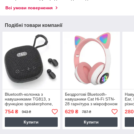
Всі умови повернення
Подібні товари компанії
Bluetooth-колонка з
Бездротові Bluetooth-
Наву
навушниками TG813, з
навушники Cat Hi-Fi STN-
Ear, 
функцією speakerphone,
28 гарнітура з мікрофоном
різн
радіо, Потужність 5Вт,
FM радіо Рожеві
підс
754
629
280
₴
₴
943 ₴
787 ₴
4,0х9,5х9,5 см, чорна
вушк
Купити
Купити