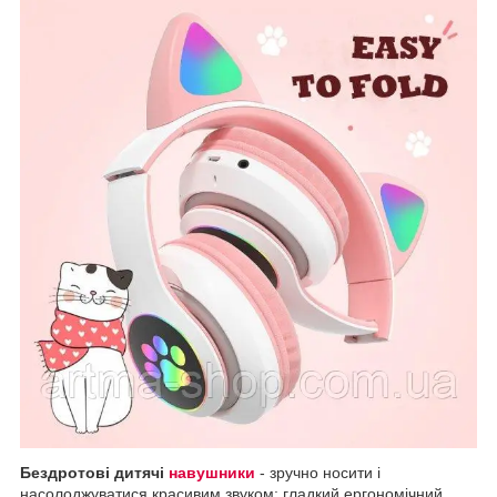
Бездротові дитячі
навушники
- зручно носити і
насолоджуватися красивим звуком: гладкий ергономічний