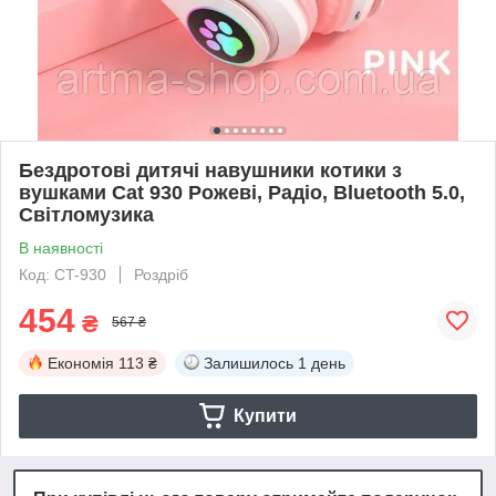
Бездротові дитячі навушники котики з
вушками Cat 930 Рожеві, Радіо, Bluetooth 5.0,
Світломузика
В наявності
Код: CT-930
Роздріб
454
₴
567 ₴
Економія
113 ₴
Залишилось
1 день
Купити