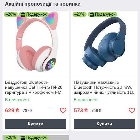
Акційні пропозиції та новинки
–20%
Подарунок
–20%
Подарунок
Бездротові Bluetooth-
Навушники накладні з
навушники Cat Hi-Fi STN-28
Bluetooth Потужність 20 mW,
гарнітура з мікрофоном FM
шкірозамінник, чутливість 110
радіо Рожеві
дБ, блакитні (SN-660 6914)
В наявності
В наявності
629
573
₴
₴
787 ₴
716 ₴
Купити
Купити
–20%
Подарунок