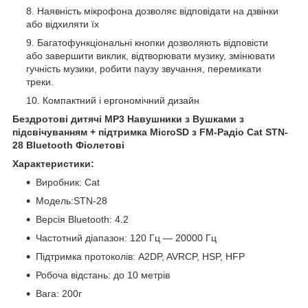
Наявність мікрофона дозволяє відповідати на дзвінки
або відхиляти їх
Багатофункціональні кнопки дозволяють відповісти
або завершити виклик, відтворювати музику, змінювати
гучність музики, робити паузу звучання, перемикати
треки.
Компактний і ергономічний дизайн
Бездротові дитячі MP3 Навушники з Вушками з
підсвічуванням + підтримка MicroSD з FM-Радіо Cat STN-
28 Bluetooth Фіолетові
Характеристики:
Виробник: Cat
Модель:STN-28
Версія Bluetooth: 4.2
Частотний діапазон: 120 Гц ― 20000 Гц
Підтримка протоколів: A2DP, AVRCP, HSP, HFP
Робоча відстань: до 10 метрів
Вага: 200г