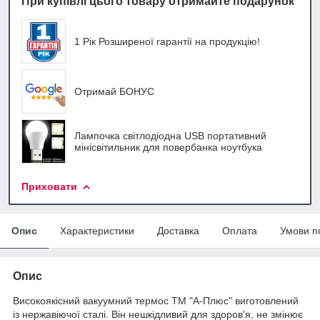
При купівлі цього товару отримайте подарунок
1 Рік Розширеної гарантії на продукцію!
Отримай БОНУС
Лампочка світлодіодна USB портативний
мінісвітильник для повербанка ноутбука
Приховати
Опис
Характеристики
Доставка
Оплата
Умови п
Опис
Високоякісний вакуумний термос ТМ "А-Плюс" виготовлений
із нержавіючої сталі. Він нешкідливий для здоров'я, не змінює