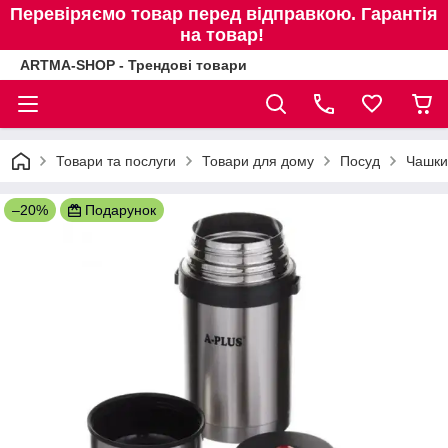
Перевіряємо товар перед відправкою. Гарантія
на товар!
ARTMA-SHOP - Трендові товари
Товари та послуги
Товари для дому
Посуд
Чашки
–20%
Подарунок