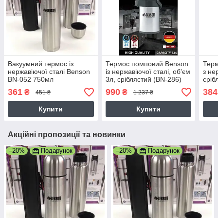
Вакуумний термос із
Термос помповий Benson
Тер
нержавіючої сталі Benson
із нержавіючої сталі, об'єм
з не
BN-052 750мл
3л, сріблястий (BN-286)
сріб
361
990
384
₴
₴
451 ₴
1 237 ₴
Купити
Купити
Акційні пропозиції та новинки
–20%
Подарунок
–20%
Подарунок