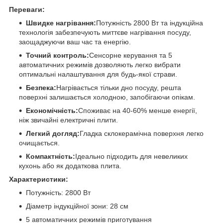
Переваги:
Швидке нагрівання:
Потужність 2800 Вт та індукційна
технологія забезпечують миттєве нагрівання посуду,
заощаджуючи ваш час та енергію.
Точний контроль:
Сенсорне керування та 5
автоматичних режимів дозволяють легко вибрати
оптимальні налаштування для будь-якої страви.
Безпека:
Нагрівається тільки дно посуду, решта
поверхні залишається холодною, запобігаючи опікам.
Економічність:
Споживає на 40-60% менше енергії,
ніж звичайні електричні плити.
Легкий догляд:
Гладка склокерамічна поверхня легко
очищається.
Компактність:
Ідеально підходить для невеликих
кухонь або як додаткова плита.
Характеристики:
Потужність: 2800 Вт
Діаметр індукційної зони: 28 см
5 автоматичних режимів приготування