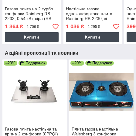
Газова плита на 2 турбо
Настільна газова
Одн
конфорки Rainberg RB-
одноконфоркова плита
наст
2233, 0,54 кВт, сіра (RB
Rainberg RB-2230, зі
Rain
2233)
склокерамічним корпусом
ваті
1 364
1 036
399
₴
₴
1 706 ₴
1 295 ₴
(RB 2230)
RB-5
Купити
Купити
Акційні пропозиції та новинки
–20%
Подарунок
–20%
Подарунок
Газова плита настільна та
Плита газова настільна
врізна 2 конфорки (0PPQI)
Walesberg 3 конфорки