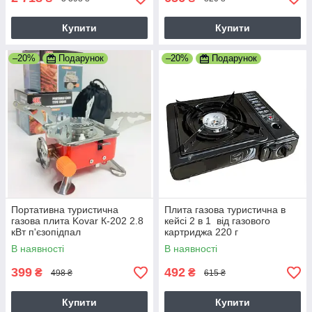
Купити
Купити
–20%
Подарунок
–20%
Подарунок
Портативна туристична
Плита газова туристична в
газова плита Kovar К-202 2.8
кейсі 2 в 1 від газового
кВт п'єзопідпал
картриджа 220 г
В наявності
В наявності
399
492
₴
₴
498 ₴
615 ₴
Купити
Купити