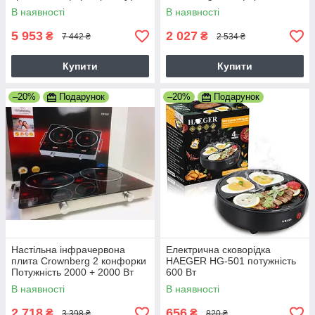
В наявності
В наявності
5 953
2 027
₴
₴
7 442 ₴
2 534 ₴
Купити
Купити
–20%
Подарунок
–20%
Подарунок
Настільна інфрачервона
Електрична сковорідка
плита Crownberg 2 конфорки
HAEGER HG-501 потужність
Потужність 2000 + 2000 Вт
600 Вт
Сенсорна
В наявності
В наявності
2 718
656
₴
₴
3 398 ₴
820 ₴