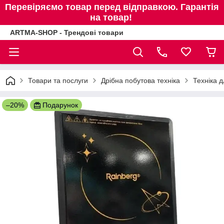
Перевіряємо товар перед відправкою. Гарантія
на товар!
ARTMA-SHOP - Трендові товари
Товари та послуги
Дрібна побутова техніка
Техніка д
–20%
Подарунок