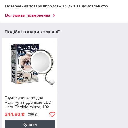
Повернення товару впродовж 14 днів за домовленістю
Всі умови повернення
Подібні товари компанії
Гнучке дзеркало для
макіяжу з підсвіткою LED
Ultra Flexible mirror, 10X
збільшення, (0013 ZER
244,80
₴
306 ₴
10X HH 077)
Купити