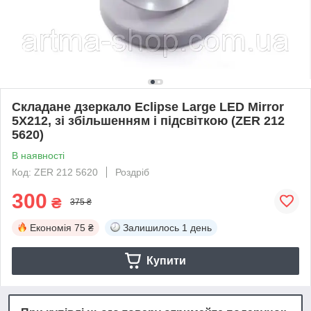
Складане дзеркало Eclipse Large LED Mirror
5X212, зі збільшенням і підсвіткою (ZER 212
5620)
В наявності
Код: ZER 212 5620
Роздріб
300
₴
375 ₴
Економія
75 ₴
Залишилось
1 день
Купити