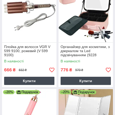
Плойка для волосся VGR V
Органайзер для косметики, з
599 9100, рожевий (V 599
дзеркалом та Led
9100)
підсвічуванням (9228
ORGANAIZER CY 091)
В наявності
В наявності
666
776
₴
₴
832 ₴
970 ₴
Купити
Купити
–20%
Подарунок
–20%
Подарунок