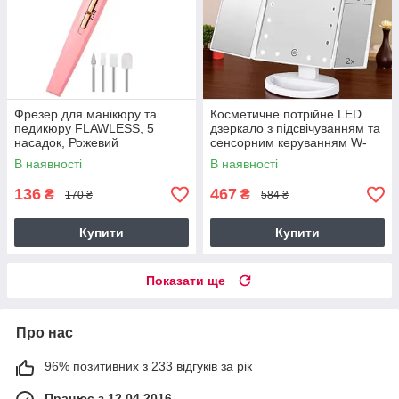
Фрезер для манікюру та
Косметичне потрійне LED
педикюру FLAWLESS, 5
дзеркало з підсвічуванням та
насадок, Рожевий
сенсорним керуванням W-
025
В наявності
В наявності
136
467
₴
₴
170 ₴
584 ₴
Купити
Купити
Показати ще
Про нас
96% позитивних з 233 відгуків за рік
Працює з 12.04.2016