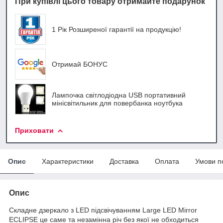
При купівлі цього товару отримайте подарунок
1 Рік Розширеної гарантії на продукцію!
Отримай БОНУС
Лампочка світлодіодна USB портативний
мінісвітильник для повербанка ноутбука
Приховати
Опис
Характеристики
Доставка
Оплата
Умови п
Опис
Складне дзеркало з LED підсвічуванням Large LED Mirror
ECLIPSE це саме та незамінна річ без якої не обходиться