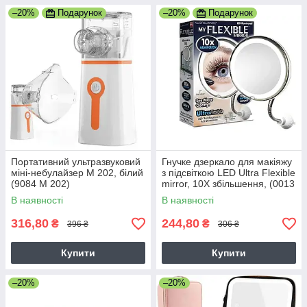
–20%
Подарунок
–20%
Подарунок
Портативний ультразвуковий
Гнучке дзеркало для макіяжу
міні-небулайзер M 202, білий
з підсвіткою LED Ultra Flexible
(9084 M 202)
mirror, 10X збільшення, (0013
ZER 10X HH 077)
В наявності
В наявності
316,80
244,80
₴
₴
396 ₴
306 ₴
Купити
Купити
–20%
–20%