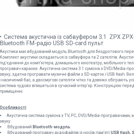
Система акустична із сабвуфером 3.1 ZPX ZPX
Bluetooth FM-радіо USB SD-card пульт
Акустика має вбудований модуль Bluetooth для бездротового пер
Комплект акустики складається із сабвуфера та 2 сателітів. Акус
під'єднання до комп'ютера, домашнього кінотеатру, мобільного тел
програвач караоке. Акустична система 3.1 сумісна з DVD/Media-пр
звуку, здатна програвати музичні файли з SD-карток і USB ﬂash. В
і насичений бас, а двосмугові сателіти чітко та дзвінко обіграють у
система чудово впишеться в сучасний інтер'єр. Конструкцією перед
приміщенні.
Особливості
Акустична система сумісна з TV, PC, DVD/Media-програвачами,
звуку.
Вбудований
Bluetooth-модуль
.
Вбудований програвач аудіофайлів із носіїв пам'яті
USB ﬂash, 