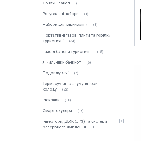
Сонячні панелі
5
Рятувальні набори
1
Набори для виживання
8
Портативні газові плити та горілки
туристичні
34
Газові балони туристичні
15
Лічильники банкнот
5
Подовжувачі
7
Термосумки та акумулятори
холоду
22
Рюкзаки
10
Смарт-окуляри
18
Інвертори, ДБЖ (UPS) та системи
резервного живлення
199