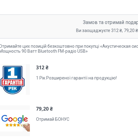
Замов та отримай пода
Ви заощаджуєте 312 ₴, 79,20 ₴,
Отримайте цих позицій безкоштовно при покупці «Акустическая си
Мощность 90 Ватт Bluetooth FM-радіо USB»
312 ₴
1 Рік Розширеної гарантії на продукцію!
79,20 ₴
Отримай БОНУС