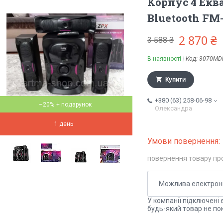
Корпус 4 Екв
Bluetooth FM
2 870 ₴
3 588 ₴
В наявності
Код:
3070MD
Купити
+380 (63) 258-06-98
–20%
Олександра
1 день
повернення товару пр
У компанії підключені 
будь-який товар не по