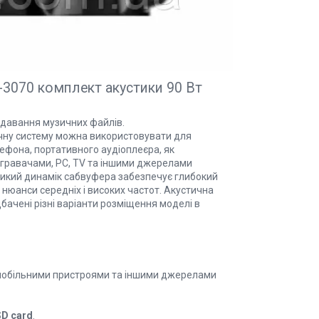
-3070 комплект акустики 90 Вт
едавання музичних файлів.
тичну систему можна використовувати для
ефона, портативного аудіоплеєра, як
огравачами, PC, TV та іншими джерелами
еликий динамік сабвуфера забезпечує глибокий
сі нюанси середніх і високих частот. Акустична
бачені різні варіанти розміщення моделі в
 мобільними пристроями та іншими джерелами
SD card
.