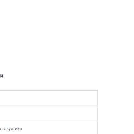
и
т акустики