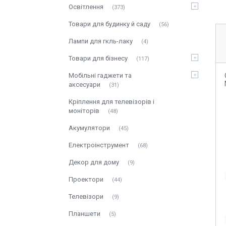
Освітлення
373
Товари для будинку й саду
56
Лампи для гкль-лаку
4
Товари для бізнесу
117
Мобільні гаджети та
аксесуари
31
Кріплення для телевізорів і
моніторів
48
Акумулятори
45
Електроінструмент
68
Декор для дому
9
Проектори
44
Телевізори
9
Планшети
5