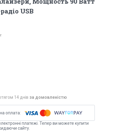
алайзери, Мощность 90 Ватт
-радіо USB
F
отягом 14 днів
за домовленістю
електронні платежі. Тепер ви можете купити
кидаючи сайту.