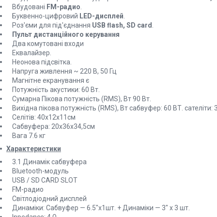
Вбудовані
FM-радио
.
Буквенно-цифровий
LED-дисплей
.
Роз'єми для під'єднання
USB ﬂash, SD card
.
Пульт дистанційного керування
Два комутовані входи
Еквалайзер.
Неонова підсвітка.
Напруга живлення ~ 220 В, 50 Гц
Магнітне екранування є
Потужність акустики: 60 Вт.
Сумарна Пікова потужність (RMS), Вт 90 Вт.
Вихідна пікова потужність (RMS), Вт сабвуфер: 60 ВТ. сателіти: 30
Селітів: 40х12х11см
Сабвуфера: 20х36х34,5см
Вага 7.6 кг
Характеристики
3.1 Динамік сабвуфера
Bluetooth-модуль
USB / SD CARD SLOT
FM-радио
Світлодіодний дисплей
Динаміки: Сабвуфер — 6.5"х1шт. + Динаміки — 3" х 3 шт.
Inpedance: 4 Ω