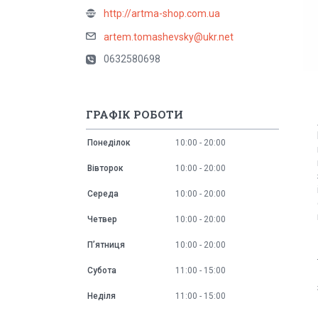
http://artma-shop.com.ua
artem.tomashevsky@ukr.net
0632580698
ГРАФІК РОБОТИ
Понеділок
10:00
20:00
Вівторок
10:00
20:00
Середа
10:00
20:00
Четвер
10:00
20:00
Пʼятниця
10:00
20:00
Субота
11:00
15:00
Неділя
11:00
15:00