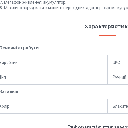
Мегафон живлення: акумулятор.
Можливо заряджати в машині, перехідник-адаптер окремо купує
Характеристик
Основні атрибути
Виробник
UKC
Тип
Ручний
Загальні
Колір
Блакит
Інформація для зам