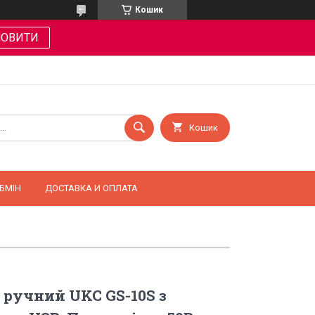
Кошик
МОВИТИ
Кошик
БМІН
ДОСТАВКА И ОПЛАТА
ручний UKC GS-10S з