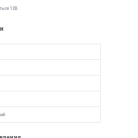
ться 12В.
и
ний
овлення