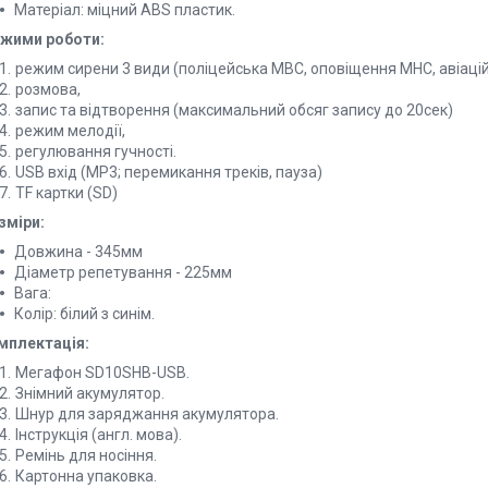
Матеріал: міцний ABS пластик.
жими роботи:
режим сирени 3 види (поліцейська МВС, оповіщення МНС, авіацій
розмова,
запис та відтворення (максимальний обсяг запису до 20сек)
режим мелодії,
регулювання гучності.
USB вхід (MP3; перемикання треків, пауза)
TF картки (SD)
зміри:
Довжина - 345мм
Діаметр репетування - 225мм
Вага:
Колір: білий з синім.
мплектація:
Мегафон SD10SHB-USB.
Знімний акумулятор.
Шнур для заряджання акумулятора.
Інструкція (англ. мова).
Ремінь для носіння.
Картонна упаковка.