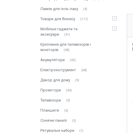
Лампи для гкль-лаку
4
Товари для бізнесу
117
Мобільні гаджети та
аксесуари
31
Кріплення для телевізорів і
моніторів
48
Акумулятори
45
Електроінструмент
68
Декор для дому
9
Проектори
44
Телевізори
9
Планшети
5
Сонячні панелі
5
Рятувальні набори
1