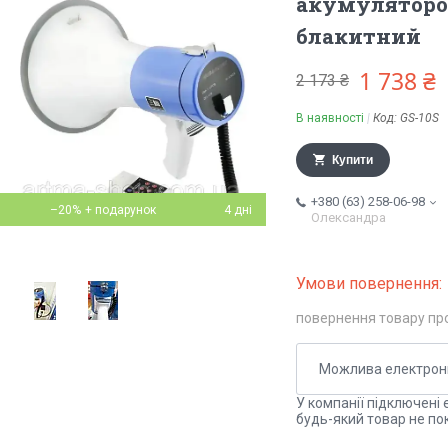
акумулятором
блакитний
1 738 ₴
2 173 ₴
В наявності
Код:
GS-10S
Купити
+380 (63) 258-06-98
–20%
4 дні
Олександра
повернення товару пр
У компанії підключені 
будь-який товар не по