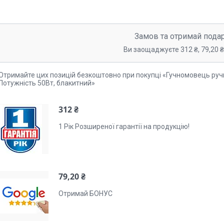
Замов та отримай пода
Ви заощаджуєте 312 ₴, 79,20 ₴,
Отримайте цих позицій безкоштовно при покупці «Гучномовець руч
Потужність 50Вт, блакитний»
312 ₴
1 Рік Розширеної гарантії на продукцію!
79,20 ₴
Отримай БОНУС