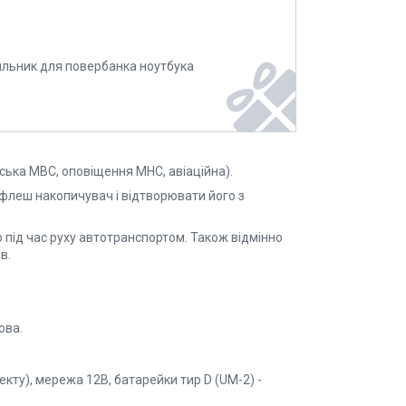
ильник для повербанка ноутбука
ська МВС, оповіщення МНС, авіаційна).
 флеш накопичувач і відтворювати його з
 під час руху автотранспортом. Також відмінно
в.
ова.
ту), мережа 12В, батарейки тир D (UM-2) -