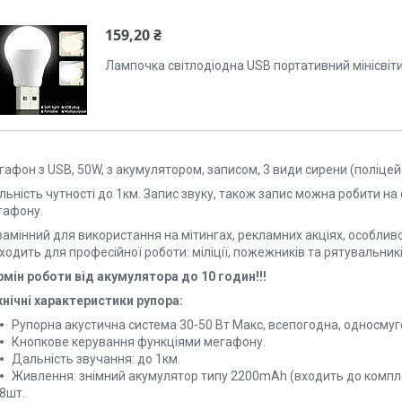
159,20 ₴
Лампочка світлодіодна USB портативний мінісвіт
афон з USB, 50W, з акумулятором, записом, 3 види сирени (поліцей
ьність чутності до 1км. Запис звуку, також запис можна робити на
гафону.
амінний для використання на мітингах, рекламних акціях, особливо
ходить для професійної роботи: міліції, пожежників та рятувальникі
рмін роботи від акумулятора до 10 годин!!!
хнічні характеристики рупора:
Рупорна акустична система 30-50 Вт Макс, всепогодна, односмуг
Кнопкове керування функціями мегафону.
Дальність звучання: до 1км.
Живлення: знімний акумулятор типу 2200mAh (входить до комплек
8шт.