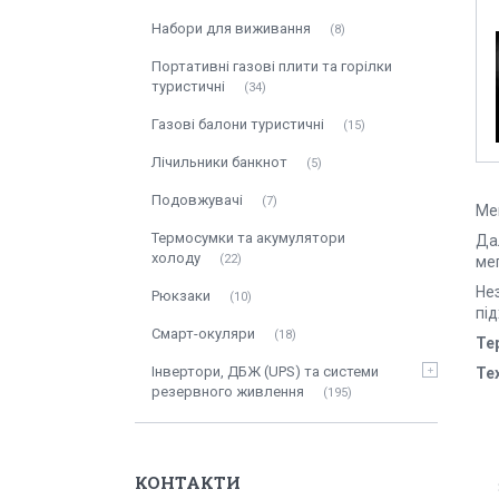
Набори для виживання
8
Портативні газові плити та горілки
туристичні
34
Газові балони туристичні
15
Лічильники банкнот
5
Подовжувачі
7
Мег
Термосумки та акумулятори
Дал
холоду
22
ме
Нез
Рюкзаки
10
під
Смарт-окуляри
18
Те
Інвертори, ДБЖ (UPS) та системи
Те
резервного живлення
195
КОНТАКТИ